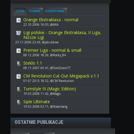
OCENA
POBRANE
KOMENTOWANE
Orange Ekstraklasa - normal
22.10.2006 16:03, @AXA
Ligi polskie - Orange Ekstraklasa, II Liga,
Niższe Ligi
23.11.2006 23:43, @jakubkwa
Premier Liga - normal & small
08.12.2006 18:26, @Rocky_84
Steklo 1.1
08.11.2007 00:41, @TomDixon77
CM Revolution Cut-Out Megapack v.1.1
01.07.2013 18:32, @CM Revolution
Turnstyle III (Magic Edition)
19.03.2008 11:42, @Magic
Siple Ultimate
19.02.2008 02:11, @Rosenberg
OSTATNIE PUBLIKACJE