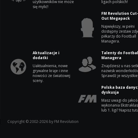
użytkowników nie może
ligach polskich!
się mylić!
FM Revolution Cut
Out Megapack
Największy, w pełni
dostępny zestaw zdj
piłkarzy do Football
Managera.
Aktualizacje i
Talenty do Footbal
dodatki
Managera
Uaktualnienia, nowe
Znajdziesz u nas setk
grywalne kraje i inne
nazwisk wonderkidó
nowości ze światowej
Sprawdź je wszystkie
sceny.
Polska baza danyc
dyskusja
Masz uwagi do jakoś
wykonania Ekstrakla
lub 1. ligi? Napisz tuta
Copyright © 2002-2026 by FM Revolution