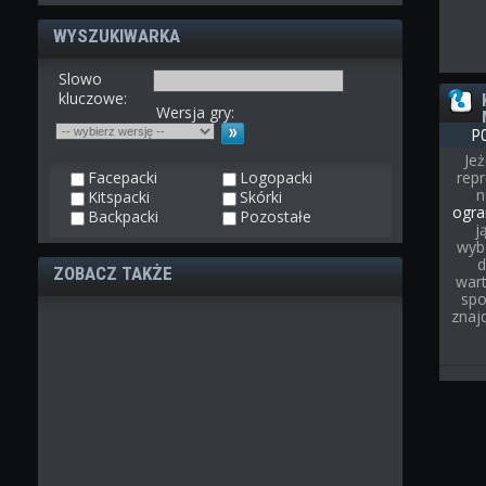
WYSZUKIWARKA
Slowo
kluczowe:
Wersja gry:
P
Jeż
Facepacki
Logopacki
rep
Kitspacki
Skórki
ogra
Backpacki
Pozostałe
j
wyb
d
ZOBACZ TAKŻE
wart
spo
znaj