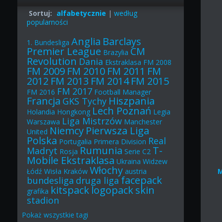
Sortuj:
alfabetycznie
|
według
popularności
Anglia
Barclays
1. Bundesliga
Premier League
CM
Brazylia
Revolution
Dania
Ekstraklasa
FM 2008
FM 2009
FM 2010
FM 2011
FM
2012
FM 2013
FM 2014
FM 2015
FM 2017
FM 2016
Football Manager
Francja
Hiszpania
GKS Tychy
Lech Poznań
Holandia
Hongkong
Legia
Liga Mistrzów
Warszawa
Manchester
Niemcy
Pierwsza Liga
United
Polska
Real
Portugalia
Primera Division
Rumunia
T-
Madryt
Rosja
Serie C2
Mobile Ekstraklasa
Ukraina
Widzew
Włochy
Łódź
Wisła Kraków
austria
facepack
bundesliga
druga liga
kitspack
logopack
skin
grafika
stadion
Pokaż
wszystkie
tagi