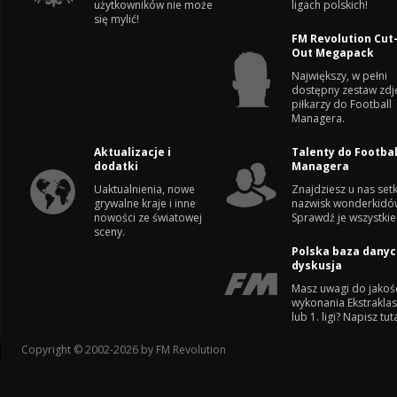
użytkowników nie może
ligach polskich!
się mylić!
FM Revolution Cut
Out Megapack
Największy, w pełni
dostępny zestaw zdj
piłkarzy do Football
Managera.
Aktualizacje i
Talenty do Footbal
dodatki
Managera
Uaktualnienia, nowe
Znajdziesz u nas setk
grywalne kraje i inne
nazwisk wonderkidó
nowości ze światowej
Sprawdź je wszystkie
sceny.
Polska baza danyc
dyskusja
Masz uwagi do jakoś
wykonania Ekstrakla
lub 1. ligi? Napisz tuta
Copyright © 2002-2026 by FM Revolution