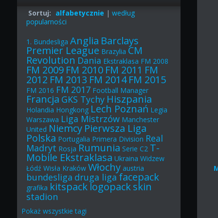
Sortuj:
alfabetycznie
|
według
popularności
Anglia
Barclays
1. Bundesliga
Premier League
CM
Brazylia
Revolution
Dania
Ekstraklasa
FM 2008
FM 2009
FM 2010
FM 2011
FM
2012
FM 2013
FM 2014
FM 2015
FM 2017
FM 2016
Football Manager
Francja
Hiszpania
GKS Tychy
Lech Poznań
Holandia
Hongkong
Legia
Liga Mistrzów
Warszawa
Manchester
Niemcy
Pierwsza Liga
United
Polska
Real
Portugalia
Primera Division
Rumunia
T-
Madryt
Rosja
Serie C2
Mobile Ekstraklasa
Ukraina
Widzew
Włochy
Łódź
Wisła Kraków
austria
facepack
bundesliga
druga liga
kitspack
logopack
skin
grafika
stadion
Pokaż
wszystkie
tagi