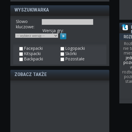
WYSZUKIWARKA
Slowo
kluczowe:
Wersja gry:
ROZ
Roz
Facepacki
Logopacki
nie 
mies
Kitspacki
Skórki
jed
Backpacki
Pozostałe
pozi
rozb
ZOBACZ TAKŻE
poz
sta