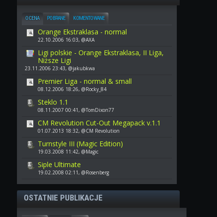
OCENA
POBRANE
KOMENTOWANE
Orange Ekstraklasa - normal
22.10.2006 16:03, @AXA
Ligi polskie - Orange Ekstraklasa, II Liga,
Niższe Ligi
23.11.2006 23:43, @jakubkwa
Premier Liga - normal & small
08.12.2006 18:26, @Rocky_84
Steklo 1.1
08.11.2007 00:41, @TomDixon77
CM Revolution Cut-Out Megapack v.1.1
01.07.2013 18:32, @CM Revolution
Turnstyle III (Magic Edition)
19.03.2008 11:42, @Magic
Siple Ultimate
19.02.2008 02:11, @Rosenberg
OSTATNIE PUBLIKACJE