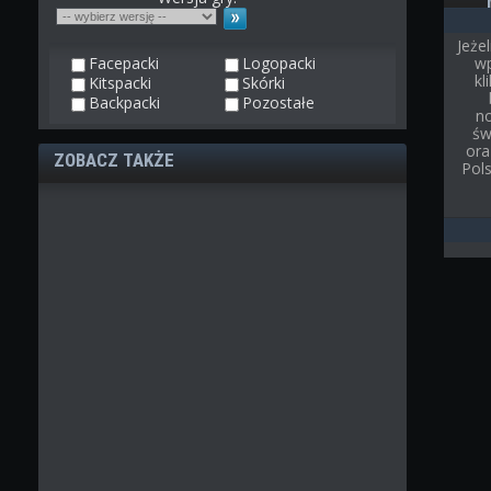
Jeże
Facepacki
Logopacki
wp
kl
Kitspacki
Skórki
Backpacki
Pozostałe
n
św
ora
ZOBACZ TAKŻE
Pol