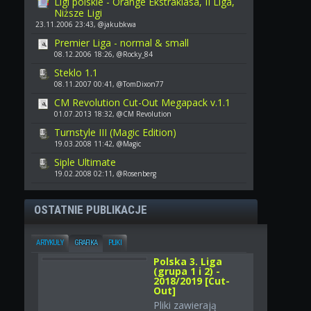
Ligi polskie - Orange Ekstraklasa, II Liga,
Niższe Ligi
23.11.2006 23:43, @jakubkwa
Premier Liga - normal & small
08.12.2006 18:26, @Rocky_84
Steklo 1.1
08.11.2007 00:41, @TomDixon77
CM Revolution Cut-Out Megapack v.1.1
01.07.2013 18:32, @CM Revolution
Turnstyle III (Magic Edition)
19.03.2008 11:42, @Magic
Siple Ultimate
19.02.2008 02:11, @Rosenberg
OSTATNIE PUBLIKACJE
ARTYKUŁY
GRAFIKA
PLIKI
Polska 3. Liga
(grupa 1 i 2) -
2018/2019 [Cut-
Out]
Pliki zawierają