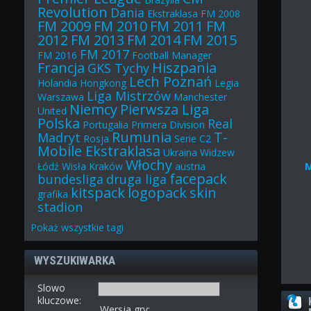
Revolution
Dania
Ekstraklasa
FM 2008
FM 2009
FM 2010
FM 2011
FM
2012
FM 2013
FM 2014
FM 2015
FM 2017
FM 2016
Football Manager
Francja
Hiszpania
GKS Tychy
Lech Poznań
Holandia
Hongkong
Legia
Liga Mistrzów
Warszawa
Manchester
Niemcy
Pierwsza Liga
United
Polska
Real
Portugalia
Primera Division
Rumunia
T-
Madryt
Rosja
Serie C2
Mobile Ekstraklasa
Ukraina
Widzew
Włochy
Łódź
Wisła Kraków
austria
facepack
bundesliga
druga liga
kitspack
logopack
skin
grafika
stadion
Pokaż
wszystkie
tagi
WYSZUKIWARKA
Slowo
kluczowe:
Wersja gry: