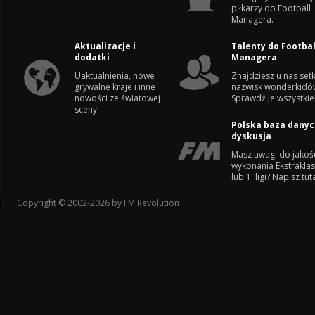
piłkarzy do Football
Managera.
Aktualizacje i
Talenty do Footbal
dodatki
Managera
Uaktualnienia, nowe
Znajdziesz u nas setk
grywalne kraje i inne
nazwisk wonderkidó
nowości ze światowej
Sprawdź je wszystkie
sceny.
Polska baza danyc
dyskusja
Masz uwagi do jakoś
wykonania Ekstrakla
lub 1. ligi? Napisz tuta
Copyright © 2002-2026 by FM Revolution