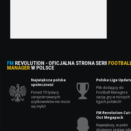
FM
REVOLUTION - OFICJALNA STRONA SERII
FOOTBAL
MANAGER
W POLSCE
Największa polska
Polska Liga Updat
społeczność
Plik dodający do
Ponad 70 tysięcy
Football Managera
zarejestrowanych
opcję gry w niższych
użytkowników nie może
ligach polskich!
się mylić!
FM Revolution Cut
Out Megapack
Największy, w pełni
dostępny zestaw zdj