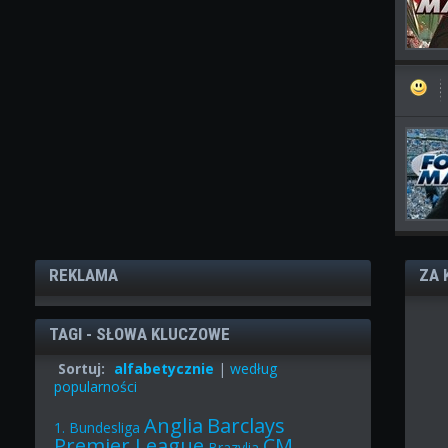
REKLAMA
ZA 
TAGI - SŁOWA KLUCZOWE
Sortuj:
alfabetycznie
|
według
popularności
Anglia
Barclays
1. Bundesliga
Premier League
CM
Brazylia