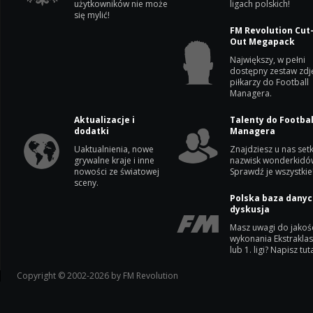
użytkowników nie może
ligach polskich!
się mylić!
FM Revolution Cut
Out Megapack
Największy, w pełni
dostępny zestaw zdj
piłkarzy do Football
Managera.
Aktualizacje i
Talenty do Footbal
dodatki
Managera
Uaktualnienia, nowe
Znajdziesz u nas setk
grywalne kraje i inne
nazwisk wonderkidó
nowości ze światowej
Sprawdź je wszystkie
sceny.
Polska baza danyc
dyskusja
Masz uwagi do jakoś
wykonania Ekstrakla
lub 1. ligi? Napisz tuta
Copyright © 2002-2026 by FM Revolution