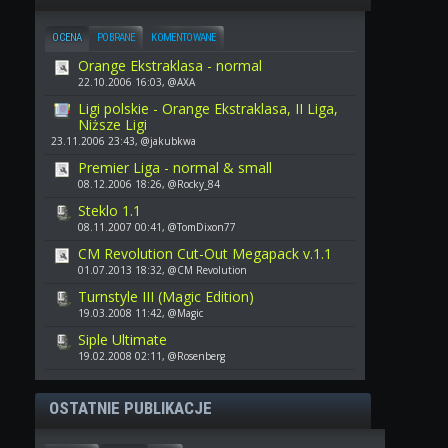
OCENA
POBRANE
KOMENTOWANE
Orange Ekstraklasa - normal
22.10.2006 16:03, @AXA
Ligi polskie - Orange Ekstraklasa, II Liga,
Niższe Ligi
23.11.2006 23:43, @jakubkwa
Premier Liga - normal & small
08.12.2006 18:26, @Rocky_84
Steklo 1.1
08.11.2007 00:41, @TomDixon77
CM Revolution Cut-Out Megapack v.1.1
01.07.2013 18:32, @CM Revolution
Turnstyle III (Magic Edition)
19.03.2008 11:42, @Magic
Siple Ultimate
19.02.2008 02:11, @Rosenberg
OSTATNIE PUBLIKACJE