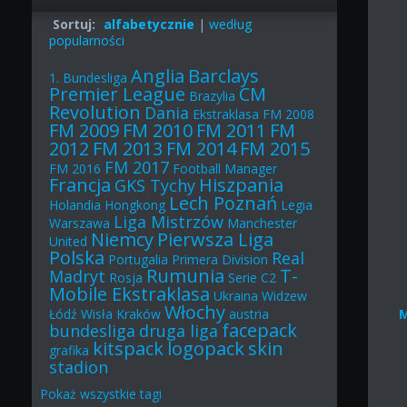
Sortuj:
alfabetycznie
|
według
popularności
Anglia
Barclays
1. Bundesliga
Premier League
CM
Brazylia
Revolution
Dania
Ekstraklasa
FM 2008
FM 2009
FM 2010
FM 2011
FM
2012
FM 2013
FM 2014
FM 2015
FM 2017
FM 2016
Football Manager
Francja
Hiszpania
GKS Tychy
Lech Poznań
Holandia
Hongkong
Legia
Liga Mistrzów
Warszawa
Manchester
Niemcy
Pierwsza Liga
United
Polska
Real
Portugalia
Primera Division
Rumunia
T-
Madryt
Rosja
Serie C2
Mobile Ekstraklasa
Ukraina
Widzew
Włochy
Łódź
Wisła Kraków
austria
facepack
bundesliga
druga liga
kitspack
logopack
skin
grafika
stadion
Pokaż
wszystkie
tagi