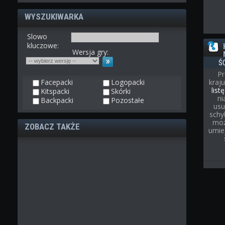
WYSZUKIWARKA
Slowo
kluczowe:
Wersja gry:
Ś
Pr
Facepacki
Logopacki
kraj
list
Kitspacki
Skórki
ni
Backpacki
Pozostałe
usu
schył
moż
ZOBACZ TAKŻE
umie