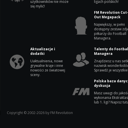
użytkowników nie może
ligach polskich!
się mylić!
FM Revolution Cut
Out Megapack
Największy, w pełni
dostępny zestaw zdj
piłkarzy do Football
Managera.
Aktualizacje i
Talenty do Footbal
dodatki
Managera
Uaktualnienia, nowe
Znajdziesz u nas setk
grywalne kraje i inne
nazwisk wonderkidó
nowości ze światowej
Sprawdź je wszystkie
sceny.
Polska baza danyc
dyskusja
Masz uwagi do jakoś
wykonania Ekstrakla
lub 1. ligi? Napisz tuta
Copyright © 2002-2026 by FM Revolution