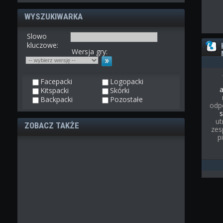
WYSZUKIWARKA
Slowo
kluczowe:
Wersja gry:
Facepacki
Logopacki
Kitspacki
Skórki
Backpacki
Pozostałe
odp
s
ut
ZOBACZ TAKŻE
zes
p