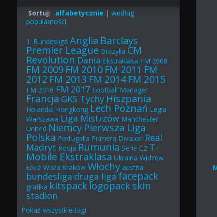
Sortuj:
alfabetycznie
|
według
popularności
Anglia
Barclays
1. Bundesliga
Premier League
CM
Brazylia
Revolution
Dania
Ekstraklasa
FM 2008
FM 2009
FM 2010
FM 2011
FM
2012
FM 2013
FM 2014
FM 2015
FM 2017
FM 2016
Football Manager
Francja
Hiszpania
GKS Tychy
Lech Poznań
Holandia
Hongkong
Legia
Liga Mistrzów
Warszawa
Manchester
Niemcy
Pierwsza Liga
United
Polska
Real
Portugalia
Primera Division
Rumunia
T-
Madryt
Rosja
Serie C2
Mobile Ekstraklasa
Ukraina
Widzew
Włochy
Łódź
Wisła Kraków
austria
facepack
bundesliga
druga liga
kitspack
logopack
skin
grafika
stadion
Pokaż
wszystkie
tagi