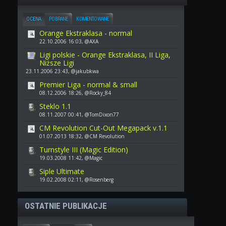
OCENA
POBRANE
KOMENTOWANE
Orange Ekstraklasa - normal
22.10.2006 16:03, @AXA
Ligi polskie - Orange Ekstraklasa, II Liga,
Niższe Ligi
23.11.2006 23:43, @jakubkwa
Premier Liga - normal & small
08.12.2006 18:26, @Rocky_84
Steklo 1.1
08.11.2007 00:41, @TomDixon77
CM Revolution Cut-Out Megapack v.1.1
01.07.2013 18:32, @CM Revolution
Turnstyle III (Magic Edition)
19.03.2008 11:42, @Magic
Siple Ultimate
19.02.2008 02:11, @Rosenberg
OSTATNIE PUBLIKACJE