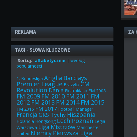
REKLAMA
ZA 
TAGI - SŁOWA KLUCZOWE
Sortuj:
alfabetycznie
|
według
popularności
Anglia
Barclays
1. Bundesliga
Premier League
CM
Brazylia
Revolution
Dania
Ekstraklasa
FM 2008
FM 2009
FM 2010
FM 2011
FM
2012
FM 2013
FM 2014
FM 2015
FM 2017
FM 2016
Football Manager
Francja
Hiszpania
GKS Tychy
Lech Poznań
Holandia
Hongkong
Legia
Liga Mistrzów
Warszawa
Manchester
Niemcy
Pierwsza Liga
United