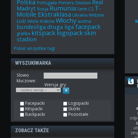
Polska
Real
Portugalia
Primera Division
Rumunia
T-
Madryt
Rosja
Serie C2
Mobile Ekstraklasa
Ukraina
Widzew
Włochy
Łódź
Wisła Kraków
austria
facepack
bundesliga
druga liga
kitspack
logopack
skin
grafika
stadion
Pokaż
wszystkie
tagi
WYSZUKIWARKA
Slowo
kluczowe:
Wersja gry:
Facepacki
Logopacki
Kitspacki
Skórki
Backpacki
Pozostałe
odp
s
ut
ZOBACZ TAKŻE
zes
p