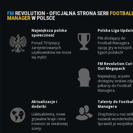
FM
REVOLUTION - OFICJALNA STRONA SERII
FOOTBAL
MANAGER
W POLSCE
Największa polska
Polska Liga Updat
społeczność
Plik dodający do
Ponad 70 tysięcy
Football Managera
zarejestrowanych
opcję gry w niższych
użytkowników nie może
ligach polskich!
się mylić!
FM Revolution Cut
Out Megapack
Największy, w pełni
dostępny zestaw zdj
piłkarzy do Football
Managera.
Aktualizacje i
Talenty do Footbal
dodatki
Managera
Uaktualnienia, nowe
Znajdziesz u nas setk
grywalne kraje i inne
nazwisk wonderkidó
nowości ze światowej
Sprawdź je wszystkie
sceny.