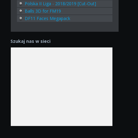
Polska II Liga - 2018/2019 [Cut-Out]
Balls 3D for FM19
DF11 Faces Megapack
Szukaj nas w sieci