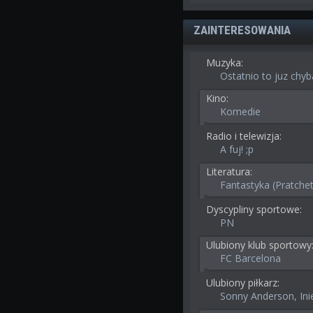
ZAINTERESOWANIA
Muzyka:
Ostatnio to juz chyb
Kino:
Komedie
Radio i telewizja:
A fuj! ;p
Literatura:
Fantastyka (Pratchett
Dyscypliny sportowe:
PN
Ulubiony klub sportowy
FC Barcelona
Ulubiony piłkarz:
Sonny Anderson, Inie