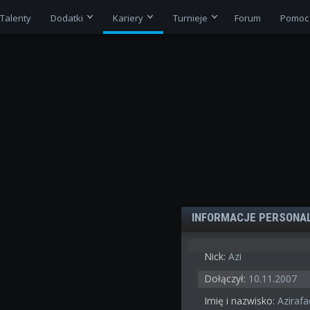
Talenty
Dodatki
Kariery
Turnieje
Forum
Pomoc
INFORMACJE PERSONA
Nick:
Azi
Dołączył:
10.11.2007
Imię i nazwisko:
Azirafa