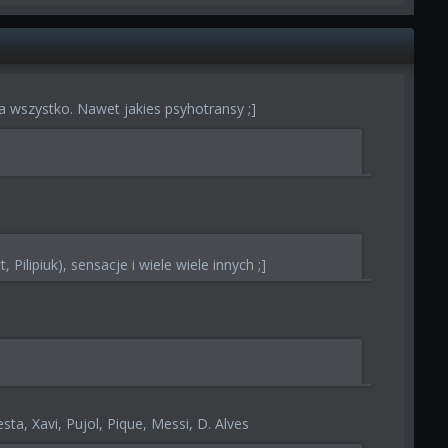
a wszystko. Nawet jakies psyhotransy ;]
, Pilipiuk), sensacje i wiele wiele innych ;]
:
sta, Xavi, Pujol, Pique, Messi, D. Alves