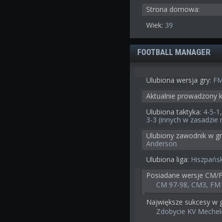
Strona domowa:
Wiek:
39
FOOTBALL MANAGER
Ulubiona wersja gry:
FM
Aktualnie prowadzony k
Ulubiona taktyka:
4-5-1,
3-3 (innych w zasadzie 
Ulubiony zawodnik w gr
Anderson
Ulubiona liga:
Hiszpańs
Posiadane wersje CM/
CM 97-98, CM3, FM 
Największe sukcesy w g
Zdobycie KV Mechel