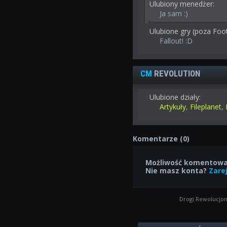
Ulubiony menedżer:
Ja sam :)
Ulubione gry (poza Foo
Fallout! :D
CM
REVOLUTION
Ulubione działy:
Artykuły
,
Fileplanet
,
Komentarze (0)
Możliwość komentowan
Nie masz konta?
Zarej
Drogi Rewolucjon