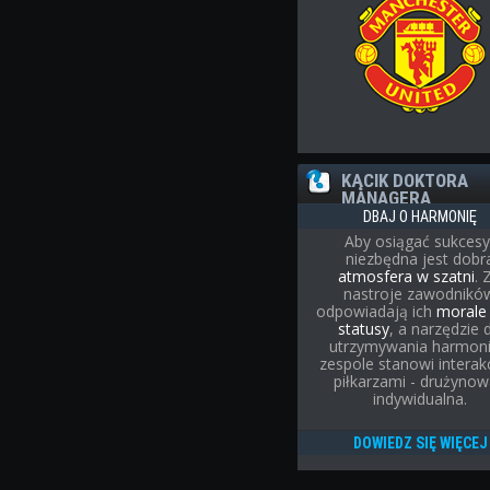
KĄCIK DOKTORA
MANAGERA
DBAJ O HARMONIĘ
Aby osiągać sukcesy
niezbędna jest dobr
atmosfera w szatni
. 
nastroje zawodnikó
odpowiadają ich
moral
statusy
, a narzędzie 
utrzymywania harmoni
zespole stanowi interak
piłkarzami - drużynow
indywidualna.
DOWIEDZ SIĘ WIĘCEJ