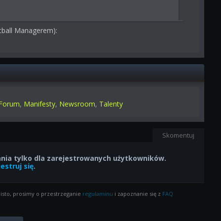
tball Managerem):
Forum
,
Manifesty
,
Newsroom
,
Talenty
Skomentuj
ia tylko dla zarejestrowanych użytkowników.
estruj się
.
isto, prosimy o przestrzeganie
regulaminu
i zapoznanie się z
FAQ