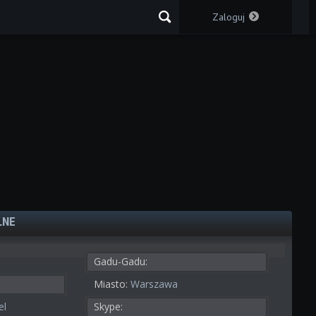
Zaloguj
LNE
Gadu-Gadu:
Miasto:
Warszawa
el
Skype: