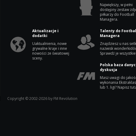
Największy, w pełni
dostępny zestaw zdj
piłkarzy do Football
Managera.
Aktualizacje i
Talenty do Footbal
dodatki
Managera
Uaktualnienia, nowe
Znajdziesz u nas setk
grywalne kraje i inne
nazwisk wonderkidó
nowości ze światowej
Sprawdź je wszystkie
sceny.
Polska baza danyc
dyskusja
Masz uwagi do jakoś
wykonania Ekstrakla
lub 1. ligi? Napisz tuta
Copyright © 2002-2026 by FM Revolution