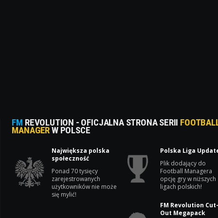
FM
REVOLUTION - OFICJALNA STRONA SERII
FOOTBAL
MANAGER
W POLSCE
Największa polska
Polska Liga Updat
społeczność
Plik dodający do
Ponad 70 tysięcy
Football Managera
zarejestrowanych
opcję gry w niższych
użytkowników nie może
ligach polskich!
się mylić!
FM Revolution Cut
Out Megapack