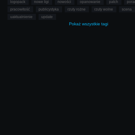
logopack
nowe ligi
nowości
opanowanie
patch
pora
pracowitość
publicystyka
rzuty rożne
rzuty wolne
scena
uaktualnienie
update
Pokaż
wszystkie
tagi