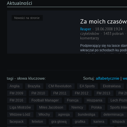
Aktualności
Nowości na stronie
Za moich czasów.
Reaper
18.06.2008 19:24
czytelników
5433 pobrań
komentarzy
Podpierający się na lasce sta
wkraczał po schodach ku podi
wędrówki przystanął by złapa
zaraz począł człapać dalej. G
mównicy, wziął łyczek wody i 
wzrokiem spojrzał na publikę.
tagi - słowa kluczowe:
Sortuj:
alfabetycznie
|
we
Anglia
Brazylia
CM Revolution
EA Sports
Ekstraklasa
FM 2009
FM 2010
FM 2011
FM 2012
FM 2013
FM 2
FM 2016
Football Manager
Francja
Hiszpania
Lech Poz
Liga Mistrzów
Miles Jacobson
Niemcy
Polska
Sports Inte
Widzew Łódź
Włochy
agresja
bundesliga
determinacja
facepack
felieton
gra głową
grafika
kariera
kitspack