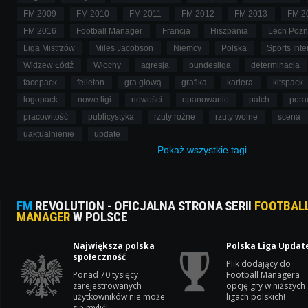
FM 2009
FM 2010
FM 2011
FM 2012
FM 2013
FM 2
FM 2016
Football Manager
Francja
Hiszpania
Lech Poz
Liga Mistrzów
Miles Jacobson
Niemcy
Polska
Sports Inte
Widzew Łódź
Włochy
agresja
bundesliga
determinacja
facepack
felieton
gra głową
grafika
kariera
kitspack
logopack
nowe ligi
nowości
opanowanie
patch
pora
pracowitość
publicystyka
rzuty rożne
rzuty wolne
scena
uaktualnienie
update
Pokaż
wszystkie
tagi
FM
REVOLUTION - OFICJALNA STRONA SERII
FOOTBAL
MANAGER
W POLSCE
Największa polska
Polska Liga Updat
społeczność
Plik dodający do
Ponad 70 tysięcy
Football Managera
zarejestrowanych
opcję gry w niższych
użytkowników nie może
ligach polskich!
się mylić!