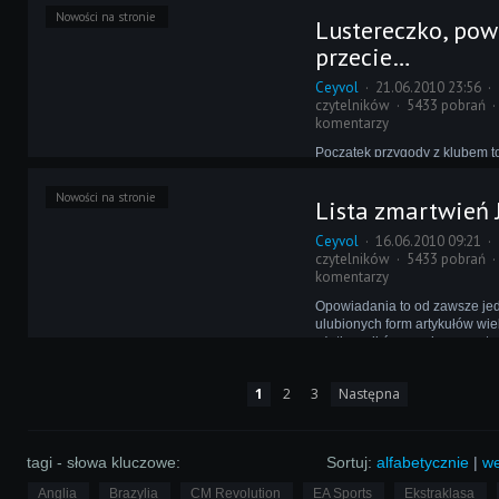
Nowości na stronie
przygodach możecie przeczyt
Lustereczko, pow
naszego Wiceministra Infastruk
przecie…
Ceyvol
21.06.2010 23:56
czytelników
5433 pobrań
komentarzy
Początek przygody z klubem to
przeszywający dreszczyk emocj
pośpiech. W jego wyniku właś
Nowości na stronie
Lista zmartwień
ignorujemy opcję zamieszcze
zdjęcia w grze – procedura ta 
Ceyvol
16.06.2010 09:21
o wiele bardziej skomplikowa
czytelników
5433 pobrań
komentarzy
Opowiadania to od zawsze je
ulubionych form artykułów wie
użytkowników, przyjemna w tre
zabawna. O osobach tych wci
zapomina Seju, który prezentuj
1
2
3
Następna
szóstą część swojej historii.
tagi - słowa kluczowe:
Sortuj:
alfabetycznie
|
we
Anglia
Brazylia
CM Revolution
EA Sports
Ekstraklasa