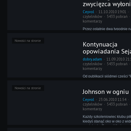
zwycięzca wyłon
graficznych.
Ceyvol
11.10.2010 19:01
czytelników
5433 pobrań
komentarzy
Przez ostatnie dwa tygodnie n
swoje prace z myślą o zdobyc
poziom był lepszy lub gorszy,
Nowości na stronie
Kontynuacja
pomysł nie szedł w parze z so
wykonaniem, a czasem na odw
opowiadania Sej
Triumfatora wyłoniliśmy jedna
bezsprzecznie.
dobry.adam
11.09.2010 21:
czytelników
5433 pobrań
komentarzy
Od publikacji siódmej części 
kogla-mogla" minęło kilka mie
Tymczasem Johnson Sheer wc
Nowości na stronie
Johnson w ogniu
białoruskim klubie, a on sam 
wyszedł na prostą!
Ceyvol
23.06.2010 11:54
czytelników
5433 pobrań
komentarzy
Każdy szkoleniowiec klubu pi
kiedyś stanąć oko w oko z w
zwolnienia. Trener Wiedryczy
poddaje się jednak łatwo, a o 