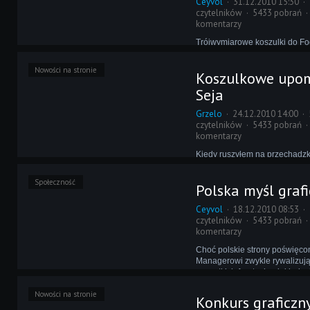
Ceyvol
31.12.2010 15:30
czytelników
5433 pobrań
komentarzy
Trójwymiarowe koszulki do Fo
Managera 2011 to tylko jede
na uświetnienie widoku 3D. Z 
Nowości na stronie
Koszulkowe upom
Sylwestra przygotowaliśmy dl
odnowione elementy tego trybu -
Seja
które wykonał dla nas niezast
Grzelo
24.12.2010 14:00
czytelników
5433 pobrań
komentarzy
Kiedy ruszyłem na przechadz
nieodwiedzanym przeze mnie
Plaza, moją uwagę od razu p
Społeczność
Polska myśl graf
choinka stojąca przed gabine
Najbardziej zaintrygowało mni
Ceyvol
18.12.2010 08:53
pobłyskiwało ukryte pod jej ga
czytelników
5433 pobrań
komentarzy
Choć polskie strony poświęco
Managerowi zwykle rywalizują
wszystkich frontach, niekiedy
między nimi do porozumienia,
Nowości na stronie
czego Scena bogaci się o ciek
Konkurs graficzny
Najnowszy pomysł dotyczy d