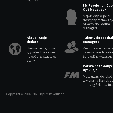
FM Revolution Cut
Out Megapack
Największy, w pełni
dostępny zestaw zdj
piłkarzy do Football
Managera.
Aktualizacje i
Talenty do Footbal
dodatki
Managera
Uaktualnienia, nowe
Znajdziesz u nas setk
grywalne kraje i inne
nazwisk wonderkidó
nowości ze światowej
Sprawdź je wszystkie
sceny.
Polska baza danyc
dyskusja
Masz uwagi do jakoś
wykonania Ekstrakla
lub 1. ligi? Napisz tuta
Copyright © 2002-2026 by FM Revolution