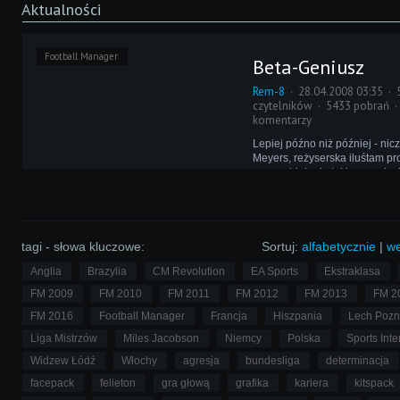
Aktualności
Football Manager
Beta-Geniusz
Rem-8
28.04.2008 03:35
czytelników
5433 pobrań
komentarzy
Lepiej późno niż później - ni
Meyers, reżyserska iluśtam pr
romansideł - do takiego wnio
Genie wpuszczając Beta 2 we
nietuzinkowego narzędzia do
piłkarzy w ramach osobistej si
tagi - słowa kluczowe:
Sortuj:
alfabetycznie
|
we
Anglia
Brazylia
CM Revolution
EA Sports
Ekstraklasa
FM 2009
FM 2010
FM 2011
FM 2012
FM 2013
FM 2
FM 2016
Football Manager
Francja
Hiszpania
Lech Poz
Liga Mistrzów
Miles Jacobson
Niemcy
Polska
Sports Inte
Widzew Łódź
Włochy
agresja
bundesliga
determinacja
facepack
felieton
gra głową
grafika
kariera
kitspack