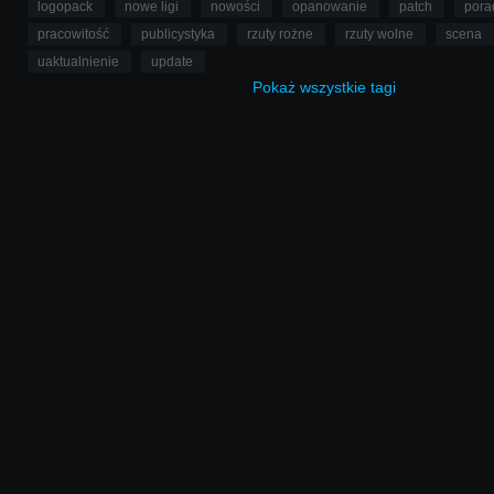
logopack
nowe ligi
nowości
opanowanie
patch
pora
pracowitość
publicystyka
rzuty rożne
rzuty wolne
scena
uaktualnienie
update
Pokaż
wszystkie
tagi