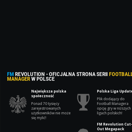
FM
REVOLUTION - OFICJALNA STRONA SERII
FOOTBAL
MANAGER
W POLSCE
Największa polska
Polska Liga Updat
społeczność
Plik dodający do
Ponad 70 tysięcy
Football Managera
zarejestrowanych
opcję gry w niższych
użytkowników nie może
ligach polskich!
się mylić!
FM Revolution Cut
Out Megapack