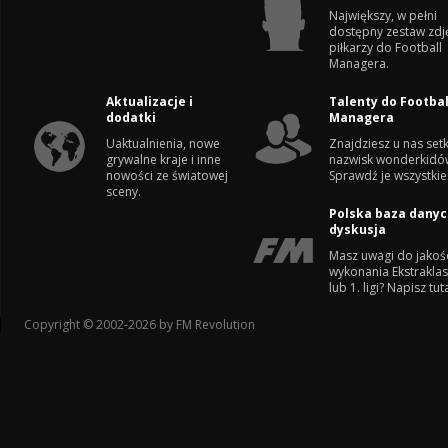
Największy, w pełni
dostępny zestaw zdj
piłkarzy do Football
Managera.
Aktualizacje i
Talenty do Footbal
dodatki
Managera
Uaktualnienia, nowe
Znajdziesz u nas setk
grywalne kraje i inne
nazwisk wonderkidó
nowości ze światowej
Sprawdź je wszystkie
sceny.
Polska baza danyc
dyskusja
Masz uwagi do jakoś
wykonania Ekstrakla
lub 1. ligi? Napisz tuta
Copyright © 2002-2026 by FM Revolution