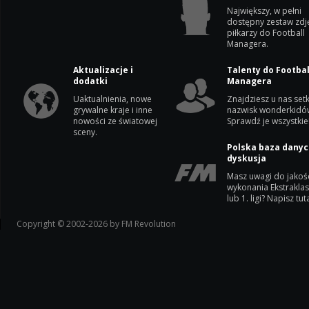
Największy, w pełni
dostępny zestaw zdj
piłkarzy do Football
Managera.
Aktualizacje i
Talenty do Footbal
dodatki
Managera
Uaktualnienia, nowe
Znajdziesz u nas setk
grywalne kraje i inne
nazwisk wonderkidó
nowości ze światowej
Sprawdź je wszystkie
sceny.
Polska baza danyc
dyskusja
Masz uwagi do jakoś
wykonania Ekstrakla
lub 1. ligi? Napisz tuta
Copyright © 2002-2026 by FM Revolution