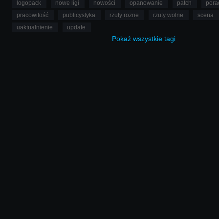
logopack
nowe ligi
nowości
opanowanie
patch
pora
pracowitość
publicystyka
rzuty rożne
rzuty wolne
scena
uaktualnienie
update
Pokaż
wszystkie
tagi