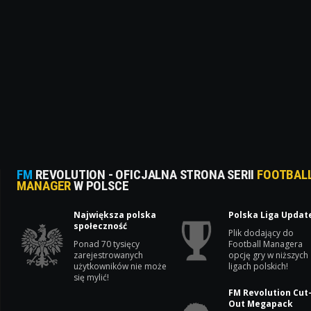
FM
REVOLUTION - OFICJALNA STRONA SERII
FOOTBAL
MANAGER
W POLSCE
Największa polska
Polska Liga Updat
społeczność
Plik dodający do
Ponad 70 tysięcy
Football Managera
zarejestrowanych
opcję gry w niższych
użytkowników nie może
ligach polskich!
się mylić!
FM Revolution Cut
Out Megapack