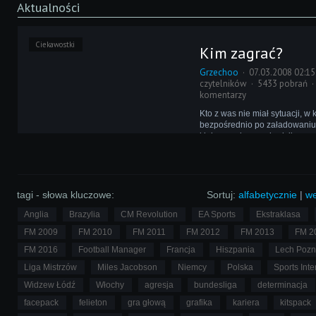
Aktualności
Ciekawostki
Kim zagrać?
Grzechoo
07.03.2008 02:15
czytelników
5433 pobrań
komentarzy
Kto z was nie miał sytuacji, w k
bezpośrednio po załadowaniu 
klubu, nagle przychodziła mu m
to!" i wyłączał FM-a? Jak się o
osób jest mnóstwo, a pomysł
rozgrywkę coraz więcej.
tagi - słowa kluczowe:
Sortuj:
alfabetycznie
|
we
Anglia
Brazylia
CM Revolution
EA Sports
Ekstraklasa
FM 2009
FM 2010
FM 2011
FM 2012
FM 2013
FM 2
FM 2016
Football Manager
Francja
Hiszpania
Lech Poz
Liga Mistrzów
Miles Jacobson
Niemcy
Polska
Sports Inte
Widzew Łódź
Włochy
agresja
bundesliga
determinacja
facepack
felieton
gra głową
grafika
kariera
kitspack