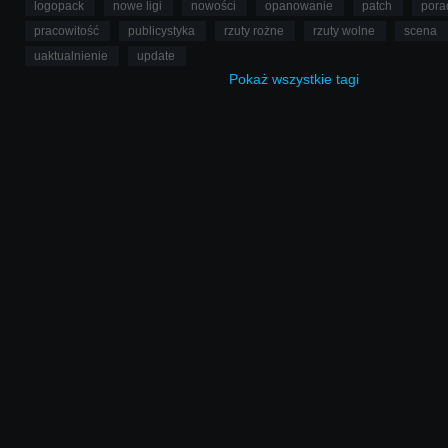
logopack
nowe ligi
nowości
opanowanie
patch
pora
pracowitość
publicystyka
rzuty rożne
rzuty wolne
scena
uaktualnienie
update
Pokaż
wszystkie
tagi