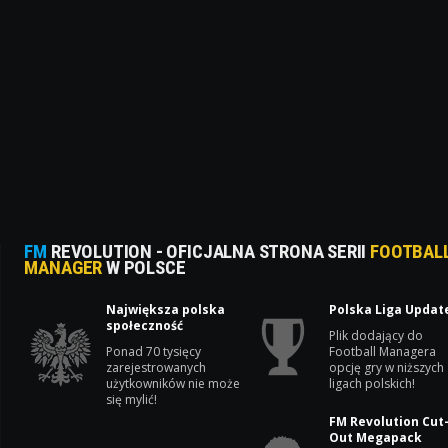
FM
REVOLUTION - OFICJALNA STRONA SERII
FOOTBAL
MANAGER
W POLSCE
Największa polska
Polska Liga Updat
społeczność
Plik dodający do
Ponad 70 tysięcy
Football Managera
zarejestrowanych
opcję gry w niższych
użytkowników nie może
ligach polskich!
się mylić!
FM Revolution Cut
Out Megapack