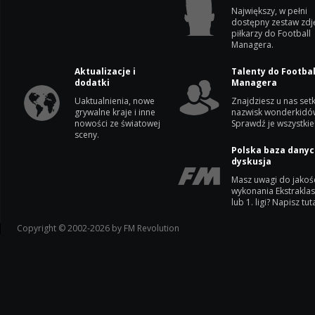
Największy, w pełni
dostępny zestaw zdj
piłkarzy do Football
Managera.
Aktualizacje i
Talenty do Footbal
dodatki
Managera
Uaktualnienia, nowe
Znajdziesz u nas setk
grywalne kraje i inne
nazwisk wonderkidó
nowości ze światowej
Sprawdź je wszystkie
sceny.
Polska baza danyc
dyskusja
Masz uwagi do jakoś
wykonania Ekstrakla
lub 1. ligi? Napisz tuta
Copyright © 2002-2026 by FM Revolution