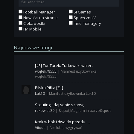
Football Manager
SI Games
Nowości na stronie
Społeczność
Ciekawostki
Inne managery
FM Mobile
Najnowsze blogi
[#3] Tur Turek. Turkowski walec.
wojtek78555
|
Manifest użytkownika
wojtek78555
Pilska Piłka [#1]
Luk10
|
Manifest użytkownika Luk10
Scouting - daj sobie szansę
rakowiec89
|
&quot;Magnum in parvo&quot;
Krok w bok i dwa do przodu -...
Viique
|
Nie lubię wygrywać