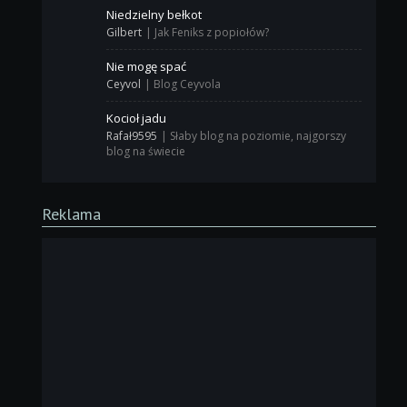
Niedzielny bełkot
Gilbert
|
Jak Feniks z popiołów?
Nie mogę spać
Ceyvol
|
Blog Ceyvola
Kocioł jadu
Rafał9595
|
Słaby blog na poziomie, najgorszy
blog na świecie
Reklama