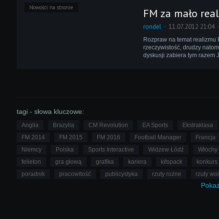
Nowości na stronie
FM za mało real
rondel
11.07.2012 21:04
Rozpraw na temat realizmu F
rzeczywistość, drudzy natomi
dyskusji zabiera tym razem 
tagi - słowa kluczowe:
Anglia
Brazylia
CM Revolution
EA Sports
Ekstraklasa
FM 2014
FM 2015
FM 2016
Football Manager
Francja
Niemcy
Polska
Sports Interactive
Widzew Łódź
Włochy
felieton
gra głową
grafika
kariera
kitspack
konkurs
poradnik
pracowitość
publicystyka
rzuty rożne
rzuty wo
Poka