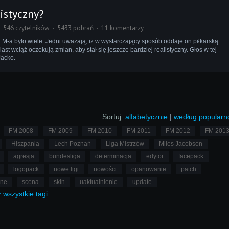
istyczny?
546 czytelników
5433 pobrań
11 komentarzy
M-a było wiele. Jedni uważają, iż w wystarczający sposób oddaje on piłkarską
ast wciąż oczekują zmian, aby stał się jeszcze bardziej realistyczny. Głos w tej
Jacko.
Sortuj:
alfabetycznie
|
według popularn
FM 2008
FM 2009
FM 2010
FM 2011
FM 2012
FM 201
Hiszpania
Lech Poznań
Liga Mistrzów
Miles Jacobson
agresja
bundesliga
determinacja
edytor
facepack
logopack
nowe ligi
nowości
opanowanie
patch
lne
scena
skin
uaktualnienie
update
ż
wszystkie
tagi