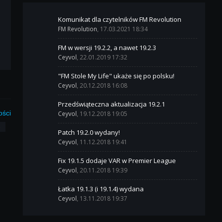
Komunikat dla czytelników FM Revolution
FM Revolution
, 17.03.2021 18:34
FM w wersji 19.2.2, a nawet 19.2.3
Ceyvol
, 22.01.2019 17:32
"FM Stole My Life" ukaże się po polsku!
Ceyvol
, 20.12.2018 16:08
Przedświąteczna aktualizacja 19.2.1
ości
Ceyvol
, 19.12.2018 19:05
3
Patch 19.2.0 wydany!
Ceyvol
, 11.12.2018 19:41
Fix 19.1.5 dodaje VAR w Premier League
Ceyvol
, 20.11.2018 19:39
Łatka 19.1.3 (i 19.1.4) wydana
Ceyvol
, 13.11.2018 19:37