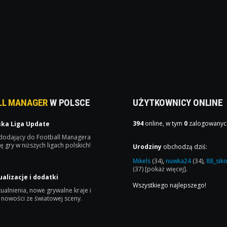
LL MANAGER
W POLSCE
UŻYTKOWNICY ONLINE
394
online, w tym
0
zalogowanyc
ska Liga Update
 dodający do Football Managera
ę gry w niższych ligach polskich!
Urodziny
obchodzą dziś:
Mikels
(34)
,
nuwka24
(34)
,
88_sik
(37)
[pokaż więcej]
.
ualizacje i dodatki
Wszystkiego najlepszego!
ualnienia, nowe grywalne kraje i
 nowości ze światowej sceny.