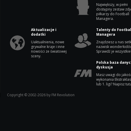
Największy, w pełni
dostępny zestaw zdj
piłkarzy do Football
Managera.
Aktualizacje i
Talenty do Footbal
dodatki
Managera
Uaktualnienia, nowe
Znajdziesz u nas setk
grywalne kraje i inne
nazwisk wonderkidó
nowości ze światowej
Sprawdź je wszystkie
sceny.
Polska baza danyc
dyskusja
Masz uwagi do jakoś
wykonania Ekstrakla
lub 1. ligi? Napisz tuta
Copyright © 2002-2026 by FM Revolution