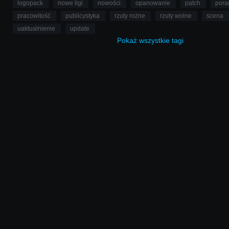
logopack
nowe ligi
nowości
opanowanie
patch
pora
pracowitość
publicystyka
rzuty rożne
rzuty wolne
scena
uaktualnienie
update
Pokaż
wszystkie
tagi