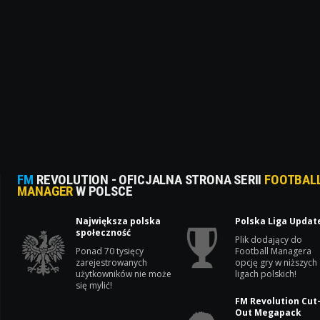
FM
REVOLUTION - OFICJALNA STRONA SERII
FOOTBAL
MANAGER
W POLSCE
Największa polska
Polska Liga Updat
społeczność
Plik dodający do
Ponad 70 tysięcy
Football Managera
zarejestrowanych
opcję gry w niższych
użytkowników nie może
ligach polskich!
się mylić!
FM Revolution Cut
Out Megapack