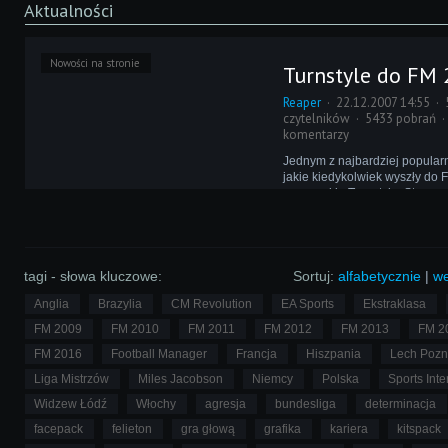
Aktualności
Nowości na stronie
Turnstyle do FM 
Reaper
22.12.2007 14:55
czytelników
5433 pobrań
komentarzy
Jednym z najbardziej popular
jakie kiedykolwiek wyszły do F
pewno skin Turnstyle. Stworzo
przez Riceya, a teraz, dla pot
przekonwertowany przez niez
Qwasa!
tagi - słowa kluczowe:
Sortuj:
alfabetycznie
|
we
Anglia
Brazylia
CM Revolution
EA Sports
Ekstraklasa
FM 2009
FM 2010
FM 2011
FM 2012
FM 2013
FM 2
FM 2016
Football Manager
Francja
Hiszpania
Lech Poz
Liga Mistrzów
Miles Jacobson
Niemcy
Polska
Sports Inte
Widzew Łódź
Włochy
agresja
bundesliga
determinacja
facepack
felieton
gra głową
grafika
kariera
kitspack