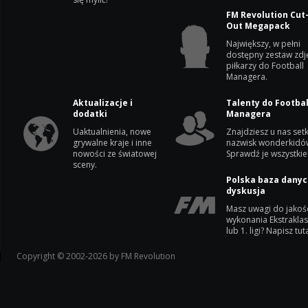
FM Revolution Cut
Out Megapack
Największy, w pełni
dostępny zestaw zdj
piłkarzy do Football
Managera.
Aktualizacje i
Talenty do Footbal
dodatki
Managera
Uaktualnienia, nowe
Znajdziesz u nas setk
grywalne kraje i inne
nazwisk wonderkidó
nowości ze światowej
Sprawdź je wszystkie
sceny.
Polska baza danyc
dyskusja
Masz uwagi do jakoś
wykonania Ekstrakla
lub 1. ligi? Napisz tuta
Copyright © 2002-2026 by FM Revolution