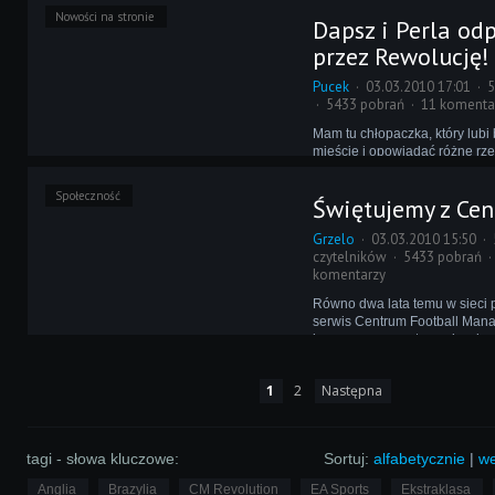
gości na naszej scenie, wraca
Nowości na stronie
Dapsz i Perla od
edycji specjalnej! Powód jest 
zbliżający się Mundial w Repu
przez Rewolucję!
Południowej Afryki.
Pucek
03.03.2010 17:01
5
5433 pobrań
11 komenta
Mam tu chłopaczka, który lubi
mieście i opowiadać różne rze
mikrofonem, dyktafonem i not
spelunach mówi się, że jest 
Społeczność
Świętujemy z Ce
ruskiego wywiadu, WSI albo A
jakiegoś tam CBA. Kapitan Ha
Grzelo
03.03.2010 15:50
nowego.
czytelników
5433 pobrań
komentarzy
Równo dwa lata temu w sieci p
serwis Centrum Football Man
kreowany na następcę bardzo
CCM. Dziś CFM hucznie święt
urodziny - co ciekawego przyg
1
2
Następna
redaktorzy strony?
tagi - słowa kluczowe:
Sortuj:
alfabetycznie
|
we
Anglia
Brazylia
CM Revolution
EA Sports
Ekstraklasa