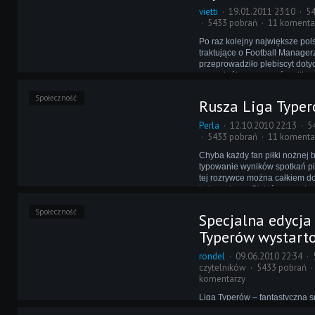
vietti
19.01.2011 23:10
54
5433 pobrań
11 komenta
Po raz kolejny największe pol
traktujące o Football Manager
przeprowadziło plebiscyt doty
sceny króla managerów piłkar
Nominowani stanęli do walki w
Społeczność
kategoriach.
Rusza Liga Type
Perla
12.10.2010 22:13
5
5433 pobrań
11 komenta
Chyba każdy fan piłki nożnej 
typowanie wyników spotkań pi
tej rozrywce można całkiem d
bukmachera. Ci, którzy są niep
też mają szansę coś wygrać!
Społeczność
Specjalna edycja
Typerów wystart
rondel
09.06.2010 22:34
czytelników
5433 pobrań
komentarzy
Liga Typerów – fantastyczna 
zabawa, która w ramach piłka