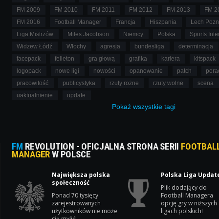
FM 2009
FM 2010
FM 2011
FM 2012
FM 2013
FM 2
FM 2016
Football Manager
Francja
Hiszpania
Lech Poz
Liga Mistrzów
Miles Jacobson
Niemcy
Polska
Sports Inte
Widzew Łódź
Włochy
agresja
bundesliga
determinacja
facepack
felieton
gra głową
grafika
kariera
kitspack
logopack
nowe ligi
nowości
opanowanie
patch
pora
pracowitość
publicystyka
rzuty rożne
rzuty wolne
scena
uaktualnienie
update
Pokaż
wszystkie
tagi
FM
REVOLUTION - OFICJALNA STRONA SERII
FOOTBAL
MANAGER
W POLSCE
Największa polska
Polska Liga Updat
społeczność
Plik dodający do
Ponad 70 tysięcy
Football Managera
zarejestrowanych
opcję gry w niższych
użytkowników nie może
ligach polskich!
się mylić!