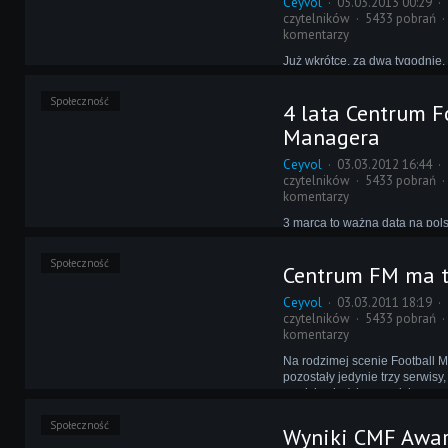
Ceyvol
05.03.2013 00:29
czytelników
5433 pobrań
komentarzy
Już wkrótce, za dwa tygodnie,
urodziny będzie świętować CM
Kto jednak jest spragniony pr
Społeczność
4 lata Centrum F
teraz, może zajrzeć na Centru
okazji piątej rocznicy powstan
Managera
użytkownikom specjalne atrak
Ceyvol
03.03.2012 16:44
czytelników
5433 pobrań
komentarzy
3 marca to ważna data na pols
Football Managera - tego dnia
powołane zostało Centrum FM,
Społeczność
Centrum FM ma tr
może poszczycić się czterema
działalności. Wszystkiego naj
Ceyvol
03.03.2011 18:19
czytelników
5433 pobrań
komentarzy
Na rodzimej scenie Football 
pozostały jedynie trzy serwisy
urodziny każdego z nich są w
wydarzeniem. Dziś świętowa
Społeczność
redaktorzy Centrum FM, któryc
Wyniki CMF Awa
skończyła trzeci rok działalnoś