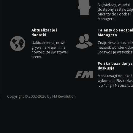
Największy, w pełni
dostępny zestaw zdj
piłkarzy do Football
Managera.
Aktualizacje i
Talenty do Footbal
dodatki
Managera
Uaktualnienia, nowe
Znajdziesz u nas setk
grywalne kraje i inne
nazwisk wonderkidó
nowości ze światowej
Sprawdź je wszystkie
sceny.
Polska baza danyc
dyskusja
Masz uwagi do jakoś
wykonania Ekstrakla
lub 1. ligi? Napisz tuta
Copyright © 2002-2026 by FM Revolution