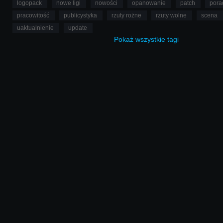
logopack
nowe ligi
nowości
opanowanie
patch
pora
pracowitość
publicystyka
rzuty rożne
rzuty wolne
scena
uaktualnienie
update
Pokaż
wszystkie
tagi