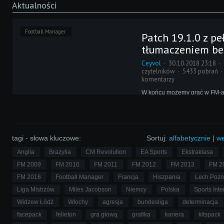
Aktualności
Football Manager
Patch 19.1.0 z p
tłumaczeniem be
Ceyvol
30.10.2018 23:18
czytelników
5433 pobrań
komentarzy
W końcu możemy grać w FM-a
procentach po polsku! Wraz z ł
która ukazała się dziś na Stea
nie jest już "ponglish". Ale to 
wprowadza aktualizacja. Oto l
zmian.
tagi - słowa kluczowe:
Sortuj:
alfabetycznie
|
we
Anglia
Brazylia
CM Revolution
EA Sports
Ekstraklasa
FM 2009
FM 2010
FM 2011
FM 2012
FM 2013
FM 2
FM 2016
Football Manager
Francja
Hiszpania
Lech Poz
Liga Mistrzów
Miles Jacobson
Niemcy
Polska
Sports Inte
Widzew Łódź
Włochy
agresja
bundesliga
determinacja
facepack
felieton
gra głową
grafika
kariera
kitspack