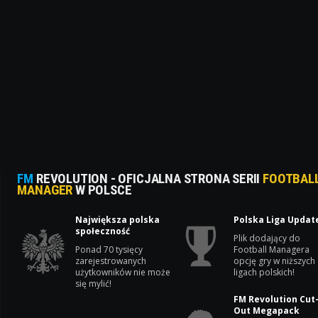
FM
REVOLUTION - OFICJALNA STRONA SERII
FOOTBAL
MANAGER
W POLSCE
Największa polska
Polska Liga Updat
społeczność
Plik dodający do
Ponad 70 tysięcy
Football Managera
zarejestrowanych
opcję gry w niższych
użytkowników nie może
ligach polskich!
się mylić!
FM Revolution Cut
Out Megapack