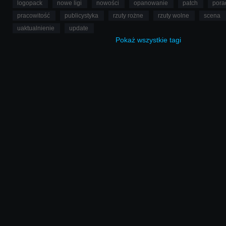
logopack
nowe ligi
nowości
opanowanie
patch
pora
pracowitość
publicystyka
rzuty rożne
rzuty wolne
scena
uaktualnienie
update
Pokaż
wszystkie
tagi