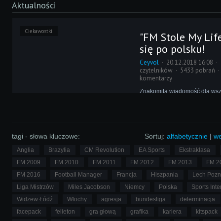
Aktualności
Ciekawostki
"FM Stole My Lif
się po polsku!
Ceyvol
20.12.2018 16:08
czytelników
5433 pobrań
komentarzy
Znakomita wiadomość dla wsz
CM-a i FM-a! Wydawnictwo S
wydać tłumaczenie książki "F
Stole My Life", która powstała
dwudziestolecie serii.
tagi - słowa kluczowe:
Sortuj:
alfabetycznie
|
we
Anglia
Brazylia
CM Revolution
EA Sports
Ekstraklasa
FM 2009
FM 2010
FM 2011
FM 2012
FM 2013
FM 2
FM 2016
Football Manager
Francja
Hiszpania
Lech Poz
Liga Mistrzów
Miles Jacobson
Niemcy
Polska
Sports Inte
Widzew Łódź
Włochy
agresja
bundesliga
determinacja
facepack
felieton
gra głową
grafika
kariera
kitspack