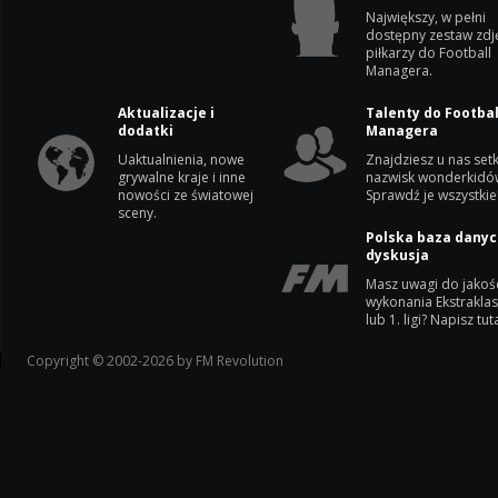
Największy, w pełni
dostępny zestaw zdj
piłkarzy do Football
Managera.
Aktualizacje i
Talenty do Footbal
dodatki
Managera
Uaktualnienia, nowe
Znajdziesz u nas setk
grywalne kraje i inne
nazwisk wonderkidó
nowości ze światowej
Sprawdź je wszystkie
sceny.
Polska baza danyc
dyskusja
Masz uwagi do jakoś
wykonania Ekstrakla
lub 1. ligi? Napisz tuta
Copyright © 2002-2026 by FM Revolution