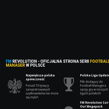
FM
REVOLUTION - OFICJALNA STRONA SERII
FOOTBAL
MANAGER
W POLSCE
Największa polska
Polska Liga Updat
społeczność
Plik dodający do
Ponad 70 tysięcy
Football Managera
zarejestrowanych
opcję gry w niższych
użytkowników nie może
ligach polskich!
się mylić!
FM Revolution Cut
Out Megapack