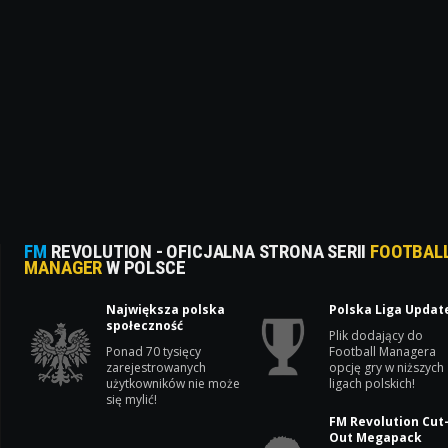
FM
REVOLUTION - OFICJALNA STRONA SERII
FOOTBAL
MANAGER
W POLSCE
Największa polska
Polska Liga Updat
społeczność
Plik dodający do
Ponad 70 tysięcy
Football Managera
zarejestrowanych
opcję gry w niższych
użytkowników nie może
ligach polskich!
się mylić!
FM Revolution Cut
Out Megapack