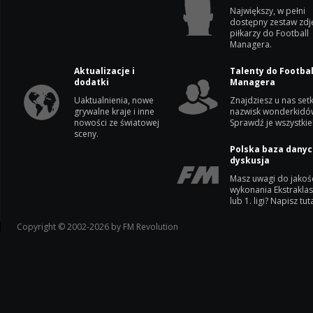
Największy, w pełni
dostępny zestaw zdj
piłkarzy do Football
Managera.
Aktualizacje i
Talenty do Footbal
dodatki
Managera
Uaktualnienia, nowe
Znajdziesz u nas setk
grywalne kraje i inne
nazwisk wonderkidó
nowości ze światowej
Sprawdź je wszystkie
sceny.
Polska baza danyc
dyskusja
Masz uwagi do jakoś
wykonania Ekstrakla
lub 1. ligi? Napisz tuta
Copyright © 2002-2026 by FM Revolution