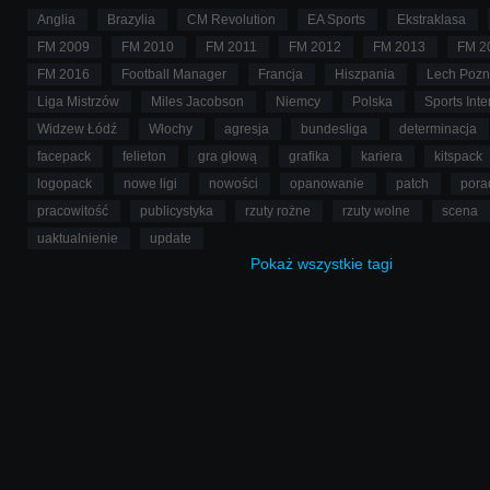
Anglia
Brazylia
CM Revolution
EA Sports
Ekstraklasa
FM 2009
FM 2010
FM 2011
FM 2012
FM 2013
FM 2
FM 2016
Football Manager
Francja
Hiszpania
Lech Poz
Liga Mistrzów
Miles Jacobson
Niemcy
Polska
Sports Inte
Widzew Łódź
Włochy
agresja
bundesliga
determinacja
facepack
felieton
gra głową
grafika
kariera
kitspack
logopack
nowe ligi
nowości
opanowanie
patch
pora
pracowitość
publicystyka
rzuty rożne
rzuty wolne
scena
uaktualnienie
update
Pokaż
wszystkie
tagi