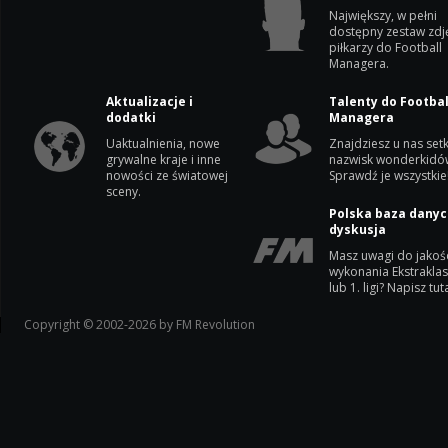
Największy, w pełni
dostępny zestaw zdj
piłkarzy do Football
Managera.
Aktualizacje i
Talenty do Footbal
dodatki
Managera
Uaktualnienia, nowe
Znajdziesz u nas setk
grywalne kraje i inne
nazwisk wonderkidó
nowości ze światowej
Sprawdź je wszystkie
sceny.
Polska baza danyc
dyskusja
Masz uwagi do jakoś
wykonania Ekstrakla
lub 1. ligi? Napisz tuta
Copyright © 2002-2026 by FM Revolution