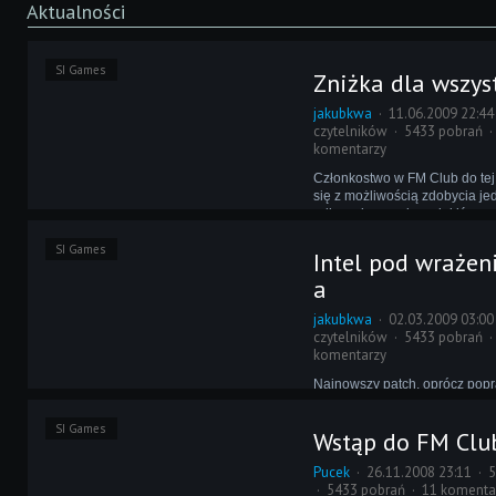
Aktualności
SI Games
Zniżka dla wszys
jakubkwa
11.06.2009 22:44
czytelników
5433 pobrań
komentarzy
Członkostwo w FM Club do tej
się z możliwością zdobycia je
odbywającym się co jakiś cza
Teraz skorzystać może na tym n
SI Games
wybranych szczęśliwców, ale
Intel pod wraże
posiadacze oryginalnego FM 
a
jakubkwa
02.03.2009 03:00
czytelników
5433 pobrań
komentarzy
Najnowszy patch, oprócz pop
błędów, dodał do FM 2009 ta
zaskakujące elementy - wykre
SI Games
Wstąp do FM Clu
procesora i, w przypadku gry n
ikonę stanu baterii. Okazuje si
Pucek
26.11.2008 23:11
5
przynajmniej kilku graczy moż
5433 pobrań
11 komenta
zyskać.