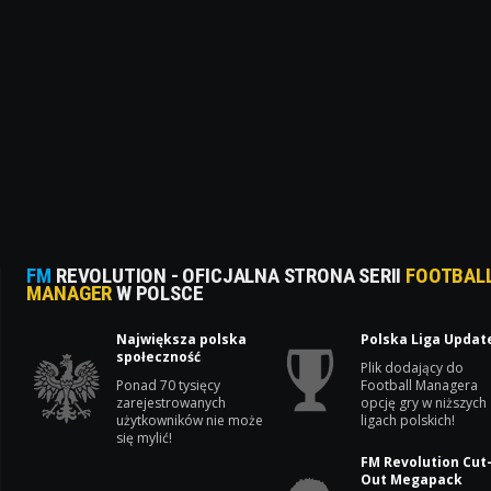
FM
REVOLUTION - OFICJALNA STRONA SERII
FOOTBAL
MANAGER
W POLSCE
Największa polska
Polska Liga Updat
społeczność
Plik dodający do
Ponad 70 tysięcy
Football Managera
zarejestrowanych
opcję gry w niższych
użytkowników nie może
ligach polskich!
się mylić!
FM Revolution Cut
Out Megapack