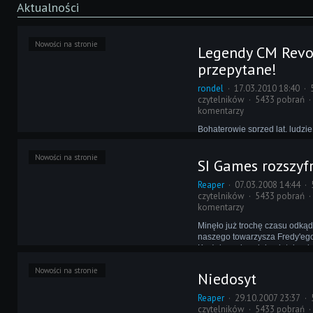
Aktualności
Nowości na stronie
Legendy CM Revo
przepytane!
rondel
17.03.2010 18:40
czytelników
5433 pobrań
komentarzy
Bohaterowie sprzed lat, ludzie
poświęcili wielką część swoje
szerzyć i kreować Rewolucję.
Nowości na stronie
SI Games rozszy
zapomniani przez wielu i wsp
przez tych, którzy pamiętają 
Reaper
07.03.2008 14:44
Dziś zostaną przedstawieni 
czytelników
5433 pobrań
pokoleniu.
komentarzy
Minęło już trochę czasu odkąd
naszego towarzysza Fredy'ego 
Krążyło o nim wiele plotek, wie
nawet, że nie żyje. My jednak
Nowości na stronie
lepiej - Fredy był na tajnej mi
Niedosyt
w Londynie...
Reaper
29.10.2007 23:37
czytelników
5433 pobrań