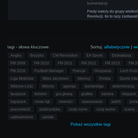
komentarzy
Fredy należy do grupy wielkich
Revolucji. Ile to razy zastawal
trzeciej nad ranem wpatrzone
otworzonym pustym dokumen
przed sobą. Tym razem jego p
powędrowały oczywiście w st
tagi - słowa kluczowe:
Sortuj:
alfabetycznie
|
we
Anglia
Brazylia
CM Revolution
EA Sports
Ekstraklasa
FM 2009
FM 2010
FM 2011
FM 2012
FM 2013
FM 2
FM 2016
Football Manager
Francja
Hiszpania
Lech Poz
Liga Mistrzów
Miles Jacobson
Niemcy
Polska
Sports Inte
Widzew Łódź
Włochy
agresja
bundesliga
determinacja
facepack
felieton
gra głową
grafika
kariera
kitspack
logopack
nowe ligi
nowości
opanowanie
patch
pora
pracowitość
publicystyka
rzuty rożne
rzuty wolne
scena
uaktualnienie
update
Pokaż
wszystkie
tagi