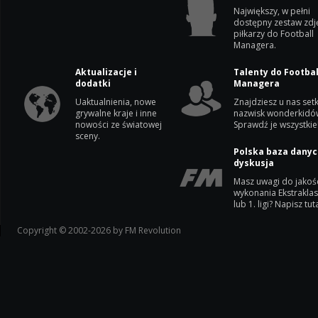
Największy, w pełni
dostępny zestaw zdj
piłkarzy do Football
Managera.
Aktualizacje i
Talenty do Footbal
dodatki
Managera
Uaktualnienia, nowe
Znajdziesz u nas setk
grywalne kraje i inne
nazwisk wonderkidó
nowości ze światowej
Sprawdź je wszystkie
sceny.
Polska baza danyc
dyskusja
Masz uwagi do jakoś
wykonania Ekstrakla
lub 1. ligi? Napisz tuta
Copyright © 2002-2026 by FM Revolution