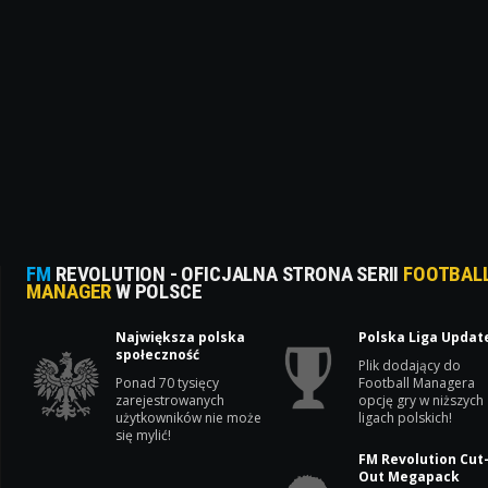
FM
REVOLUTION - OFICJALNA STRONA SERII
FOOTBAL
MANAGER
W POLSCE
Największa polska
Polska Liga Updat
społeczność
Plik dodający do
Ponad 70 tysięcy
Football Managera
zarejestrowanych
opcję gry w niższych
użytkowników nie może
ligach polskich!
się mylić!
FM Revolution Cut
Out Megapack