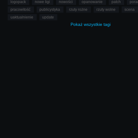
logopack
nowe ligi
nowości
opanowanie
patch
pora
pracowitość
publicystyka
rzuty rożne
rzuty wolne
scena
uaktualnienie
update
Pokaż
wszystkie
tagi