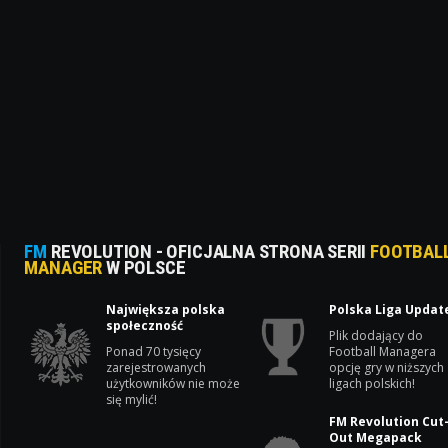
FM
REVOLUTION - OFICJALNA STRONA SERII
FOOTBAL
MANAGER
W POLSCE
Największa polska
Polska Liga Updat
społeczność
Plik dodający do
Ponad 70 tysięcy
Football Managera
zarejestrowanych
opcję gry w niższych
użytkowników nie może
ligach polskich!
się mylić!
FM Revolution Cut
Out Megapack