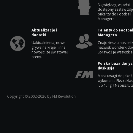
Największy, w pełni
dostępny zestaw zdj
piłkarzy do Football
Managera.
Aktualizacje i
Talenty do Footbal
dodatki
Managera
Uaktualnienia, nowe
Znajdziesz u nas setk
grywalne kraje i inne
nazwisk wonderkidó
nowości ze światowej
Sprawdź je wszystkie
sceny.
Polska baza danyc
dyskusja
Masz uwagi do jakoś
wykonania Ekstrakla
lub 1. ligi? Napisz tuta
Copyright © 2002-2026 by FM Revolution