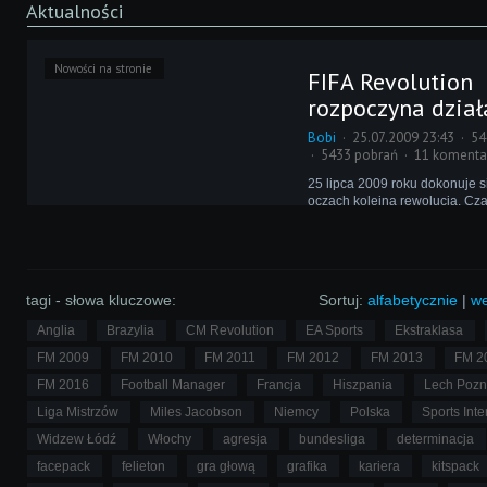
Aktualności
Nowości na stronie
FIFA Revolution
rozpoczyna dział
Bobi
25.07.2009 23:43
54
5433 pobrań
11 komenta
25 lipca 2009 roku dokonuje 
oczach kolejna rewolucja. Cza
wstęgę - dziś na scenę wchodz
poświęcona serii FIFA w Polsc
sposób kompletuje się portal C
który nowa witryna stworzy z 
tagi - słowa kluczowe:
Sortuj:
alfabetycznie
|
we
Anglia
Brazylia
CM Revolution
EA Sports
Ekstraklasa
FM 2009
FM 2010
FM 2011
FM 2012
FM 2013
FM 2
FM 2016
Football Manager
Francja
Hiszpania
Lech Poz
Liga Mistrzów
Miles Jacobson
Niemcy
Polska
Sports Inte
Widzew Łódź
Włochy
agresja
bundesliga
determinacja
facepack
felieton
gra głową
grafika
kariera
kitspack