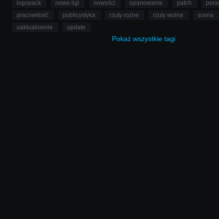
logopack
nowe ligi
nowości
opanowanie
patch
pora
pracowitość
publicystyka
rzuty rożne
rzuty wolne
scena
uaktualnienie
update
Pokaż
wszystkie
tagi