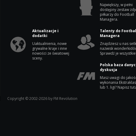
Największy, w pełni
dostępny zestaw zdj
piłkarzy do Football
Managera.
Aktualizacje i
Talenty do Footbal
dodatki
Managera
Uaktualnienia, nowe
Znajdziesz u nas setk
grywalne kraje i inne
nazwisk wonderkidó
nowości ze światowej
Sprawdź je wszystkie
sceny.
Polska baza danyc
dyskusja
Masz uwagi do jakoś
wykonania Ekstrakla
lub 1. ligi? Napisz tuta
Copyright © 2002-2026 by FM Revolution