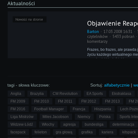
Aktualności
Nowości na stronie
Objawienie Reap
Barton
17.03.2008 16:31
czytelników
5433 pobrań
komentarzy
Frazes, bo frazes, ale prawda 
życiu każdego wirtualnego m
przychodzi kiedyś taki moment
odkrywa on pewną prawdę o g
inaczej jest w przypadku Reap
tagi - słowa kluczowe:
Sortuj:
alfabetycznie
|
we
Anglia
Brazylia
CM Revolution
EA Sports
Ekstraklasa
FM 2009
FM 2010
FM 2011
FM 2012
FM 2013
FM 2
FM 2016
Football Manager
Francja
Hiszpania
Lech Poz
Liga Mistrzów
Miles Jacobson
Niemcy
Polska
Sports Inte
Widzew Łódź
Włochy
agresja
bundesliga
determinacja
facepack
felieton
gra głową
grafika
kariera
kitspack