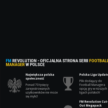
FM
REVOLUTION - OFICJALNA STRONA SERII
FOOTBAL
MANAGER
W POLSCE
Największa polska
Polska Liga Updat
społeczność
Plik dodający do
Ponad 70 tysięcy
Football Managera
zarejestrowanych
opcję gry w niższych
użytkowników nie może
ligach polskich!
się mylić!
FM Revolution Cut
Out Megapack