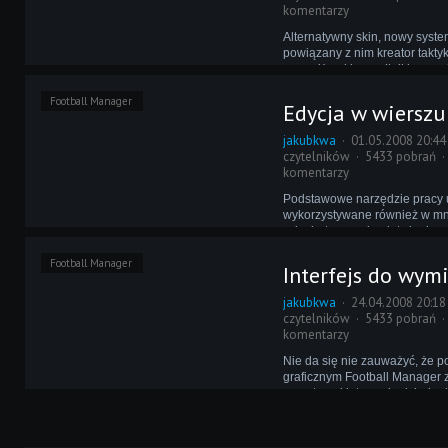
komentarzy
Alternatywny skin, nowy system
powiązany z nim kreator taktyk
menedżerskie zza linii boczne
rozbudowa funkcji społecznoś
Football Manager
najważniejsze zmiany w ostatn
Edycja w wierszu
Live. Przyjrzyjmy się im bliżej!
jakubkwa
01.05.2008 20:44
czytelników
5433 pobrań
komentarzy
Podstawowe narzędzie pracy 
wykorzystywane również w mn
szlachetnym celu ułatwienia s
Mowa oczywiście o edytorze 
Football Manager
gry - przydatne narzędzie z f
Interfejs do wym
okienkowym interfejsem. Czy
więcej?
jakubkwa
24.04.2008 20:18
czytelników
5433 pobrań
komentarzy
Nie da się nie zauważyć, że 
graficznym Football Manager 
przestrzeni lat rozwinął, jedn
nie stoi jeszcze na takim pozi
zadowolić, o ile to możliwe, k
Jak to zmienić?