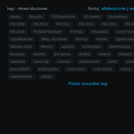
tagi - słowa kluczowe:
Sortuj:
alfabetycznie
|
we
Anglia
Brazylia
CM Revolution
EA Sports
Ekstraklasa
FM 2009
FM 2010
FM 2011
FM 2012
FM 2013
FM 2
FM 2016
Football Manager
Francja
Hiszpania
Lech Poz
Liga Mistrzów
Miles Jacobson
Niemcy
Polska
Sports Inte
Widzew Łódź
Włochy
agresja
bundesliga
determinacja
facepack
felieton
gra głową
grafika
kariera
kitspack
logopack
nowe ligi
nowości
opanowanie
patch
pora
pracowitość
publicystyka
rzuty rożne
rzuty wolne
scena
uaktualnienie
update
Pokaż
wszystkie
tagi