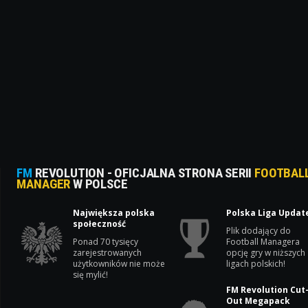
FM
REVOLUTION - OFICJALNA STRONA SERII
FOOTBAL
MANAGER
W POLSCE
Największa polska
Polska Liga Updat
społeczność
Plik dodający do
Ponad 70 tysięcy
Football Managera
zarejestrowanych
opcję gry w niższych
użytkowników nie może
ligach polskich!
się mylić!
FM Revolution Cut
Out Megapack