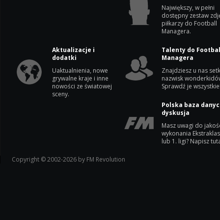
Największy, w pełni
dostępny zestaw zdj
piłkarzy do Football
Managera.
Aktualizacje i
Talenty do Footbal
dodatki
Managera
Uaktualnienia, nowe
Znajdziesz u nas setk
grywalne kraje i inne
nazwisk wonderkidó
nowości ze światowej
Sprawdź je wszystkie
sceny.
Polska baza danyc
dyskusja
Masz uwagi do jakoś
wykonania Ekstrakla
lub 1. ligi? Napisz tuta
Copyright © 2002-2026 by FM Revolution