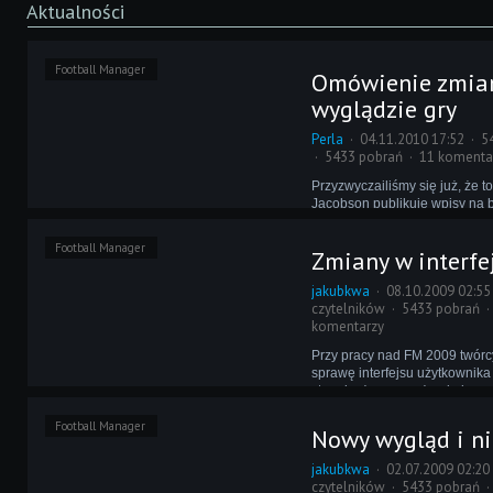
Aktualności
Football Manager
Omówienie zmia
wyglądzie gry
Perla
04.11.2010 17:52
5
5433 pobrań
11 komenta
Przyzwyczailiśmy się już, że t
Jacobson publikuje wpisy na b
Managerze 2011. Dziś wyjąt
okazję przeczytać kilka słów 
Football Manager
Zmiany w interfe
przez Martina, członka zespoł
zajmującego się wyglądem gry
jakubkwa
08.10.2009 02:55
czytelników
5433 pobrań
komentarzy
Przy pracy nad FM 2009 twórc
sprawę interfejsu użytkownika
stopnia, że grę można było pom
poprzedniczką. Teraz na ten 
Football Manager
położono ogromny nacisk, co 
Nowy wygląd i ni
na filmach i screenach, któryc
porcja.
jakubkwa
02.07.2009 02:20
czytelników
5433 pobrań