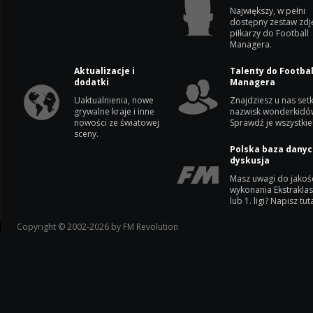
Największy, w pełni
dostępny zestaw zdj
piłkarzy do Football
Managera.
Aktualizacje i
Talenty do Footbal
dodatki
Managera
Uaktualnienia, nowe
Znajdziesz u nas setk
grywalne kraje i inne
nazwisk wonderkidó
nowości ze światowej
Sprawdź je wszystkie
sceny.
Polska baza danyc
dyskusja
Masz uwagi do jakoś
wykonania Ekstrakla
lub 1. ligi? Napisz tuta
Copyright © 2002-2026 by FM Revolution