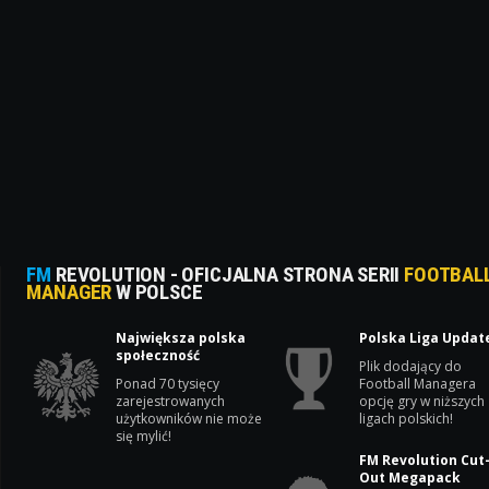
FM
REVOLUTION - OFICJALNA STRONA SERII
FOOTBAL
MANAGER
W POLSCE
Największa polska
Polska Liga Updat
społeczność
Plik dodający do
Ponad 70 tysięcy
Football Managera
zarejestrowanych
opcję gry w niższych
użytkowników nie może
ligach polskich!
się mylić!
FM Revolution Cut
Out Megapack