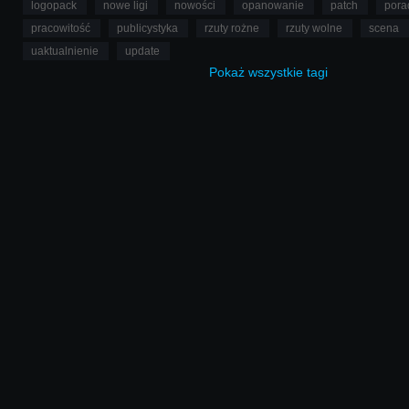
logopack
nowe ligi
nowości
opanowanie
patch
pora
pracowitość
publicystyka
rzuty rożne
rzuty wolne
scena
uaktualnienie
update
Pokaż
wszystkie
tagi