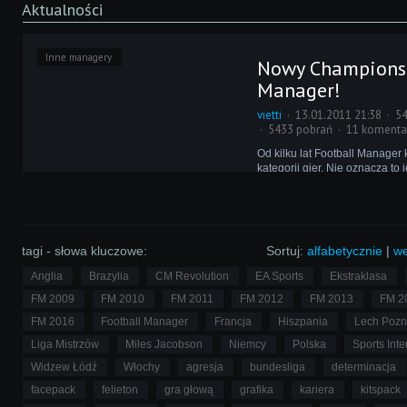
Aktualności
Inne managery
Nowy Champions
Manager!
vietti
13.01.2011 21:38
54
5433 pobrań
11 komenta
Od kilku lat Football Manager 
kategorii gier. Nie oznacza to 
rywale nie marzą o strąceniu d
piedestału. Eidos stara się o
sprzed 2004 roku cofając się 
lat.
tagi - słowa kluczowe:
Sortuj:
alfabetycznie
|
we
Anglia
Brazylia
CM Revolution
EA Sports
Ekstraklasa
FM 2009
FM 2010
FM 2011
FM 2012
FM 2013
FM 2
FM 2016
Football Manager
Francja
Hiszpania
Lech Poz
Liga Mistrzów
Miles Jacobson
Niemcy
Polska
Sports Inte
Widzew Łódź
Włochy
agresja
bundesliga
determinacja
facepack
felieton
gra głową
grafika
kariera
kitspack