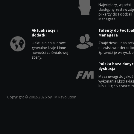
Największy, w pełni
dostępny zestaw zdj
piłkarzy do Football
Managera.
Aktualizacje i
Talenty do Footbal
dodatki
Managera
Uaktualnienia, nowe
Znajdziesz u nas setk
grywalne kraje i inne
nazwisk wonderkidó
nowości ze światowej
Sprawdź je wszystkie
sceny.
Polska baza danyc
dyskusja
Masz uwagi do jakoś
wykonania Ekstrakla
lub 1. ligi? Napisz tuta
Copyright © 2002-2026 by FM Revolution