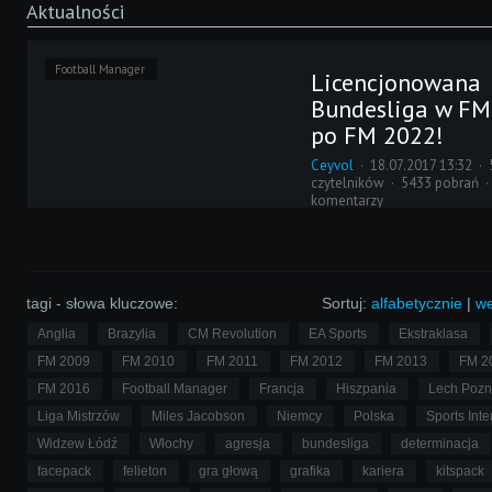
Aktualności
Football Manager
Licencjonowana
Bundesliga w FM
po FM 2022!
Ceyvol
18.07.2017 13:32
czytelników
5433 pobrań
komentarzy
Miles Jacobson poinformował
Football Managera, firma SEG
licencję "manager simulation"
Bundesligę oraz 2. Bundeslig
2018/2019.
tagi - słowa kluczowe:
Sortuj:
alfabetycznie
|
we
Anglia
Brazylia
CM Revolution
EA Sports
Ekstraklasa
FM 2009
FM 2010
FM 2011
FM 2012
FM 2013
FM 2
FM 2016
Football Manager
Francja
Hiszpania
Lech Poz
Liga Mistrzów
Miles Jacobson
Niemcy
Polska
Sports Inte
Widzew Łódź
Włochy
agresja
bundesliga
determinacja
facepack
felieton
gra głową
grafika
kariera
kitspack