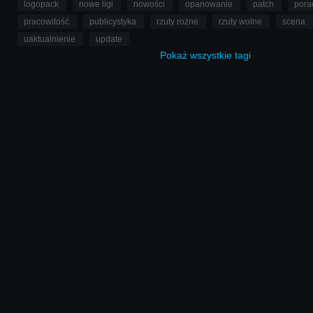
logopack
nowe ligi
nowości
opanowanie
patch
pora
pracowitość
publicystyka
rzuty rożne
rzuty wolne
scena
uaktualnienie
update
Pokaż
wszystkie
tagi