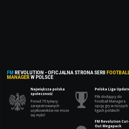
FM
REVOLUTION - OFICJALNA STRONA SERII
FOOTBAL
MANAGER
W POLSCE
Największa polska
Polska Liga Updat
społeczność
Plik dodający do
Ponad 70 tysięcy
Football Managera
zarejestrowanych
opcję gry w niższych
użytkowników nie może
ligach polskich!
się mylić!
FM Revolution Cut
Out Megapack