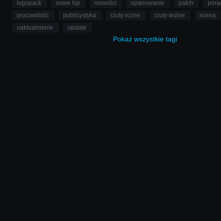
logopack
nowe ligi
nowości
opanowanie
patch
pora
pracowitość
publicystyka
rzuty rożne
rzuty wolne
scena
uaktualnienie
update
Pokaż
wszystkie
tagi