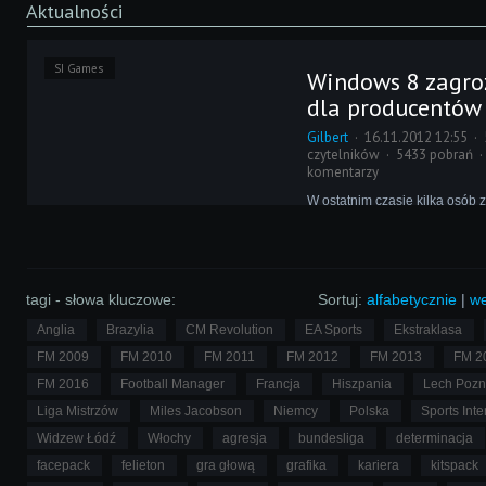
Aktualności
SI Games
Windows 8 zagr
dla producentów 
Gilbert
16.11.2012 12:55
czytelników
5433 pobrań
komentarzy
W ostatnim czasie kilka osób 
branżą gier komputerowych w
się krytycznie o nowym dziele 
wśród nich również Miles Jac
Interactive.
tagi - słowa kluczowe:
Sortuj:
alfabetycznie
|
we
Anglia
Brazylia
CM Revolution
EA Sports
Ekstraklasa
FM 2009
FM 2010
FM 2011
FM 2012
FM 2013
FM 2
FM 2016
Football Manager
Francja
Hiszpania
Lech Poz
Liga Mistrzów
Miles Jacobson
Niemcy
Polska
Sports Inte
Widzew Łódź
Włochy
agresja
bundesliga
determinacja
facepack
felieton
gra głową
grafika
kariera
kitspack