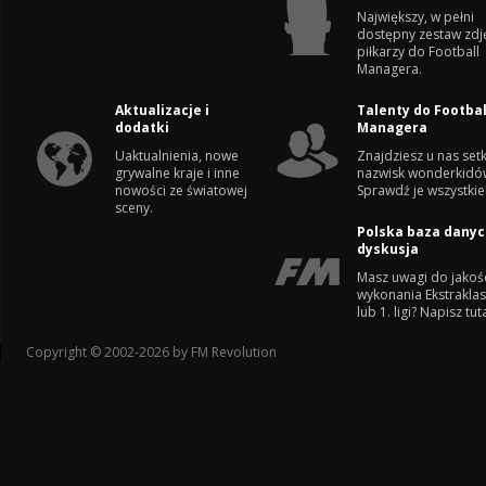
Największy, w pełni
dostępny zestaw zdj
piłkarzy do Football
Managera.
Aktualizacje i
Talenty do Footbal
dodatki
Managera
Uaktualnienia, nowe
Znajdziesz u nas setk
grywalne kraje i inne
nazwisk wonderkidó
nowości ze światowej
Sprawdź je wszystkie
sceny.
Polska baza danyc
dyskusja
Masz uwagi do jakoś
wykonania Ekstrakla
lub 1. ligi? Napisz tuta
Copyright © 2002-2026 by FM Revolution