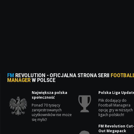
FM
REVOLUTION - OFICJALNA STRONA SERII
FOOTBAL
MANAGER
W POLSCE
Największa polska
Polska Liga Updat
społeczność
Plik dodający do
Ponad 70 tysięcy
Football Managera
zarejestrowanych
opcję gry w niższych
użytkowników nie może
ligach polskich!
się mylić!
FM Revolution Cut
Out Megapack