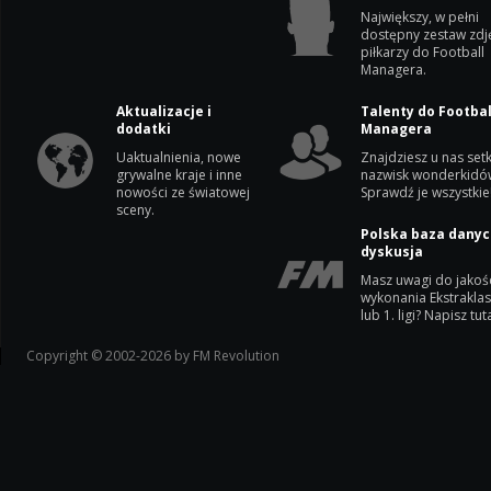
Największy, w pełni
dostępny zestaw zdj
piłkarzy do Football
Managera.
Aktualizacje i
Talenty do Footbal
dodatki
Managera
Uaktualnienia, nowe
Znajdziesz u nas setk
grywalne kraje i inne
nazwisk wonderkidó
nowości ze światowej
Sprawdź je wszystkie
sceny.
Polska baza danyc
dyskusja
Masz uwagi do jakoś
wykonania Ekstrakla
lub 1. ligi? Napisz tuta
Copyright © 2002-2026 by FM Revolution