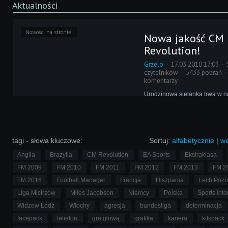
Aktualności
Nowości na stronie
Nowa jakość CM
Revolution!
Grzelo
17.03.2010 17:03
czytelników
5433 pobrań
komentarzy
Urodzinowa sielanka trwa w n
napięcie rośnie z każdą minut
17:03 coraz bliżej, jesteśmy na
prostej… trzy, dwa, jeden! Oto 
kulminacyjny dzisiejszej impr
całkiem nowy, przebudowany S
tagi - słowa kluczowe:
Sortuj:
alfabetycznie
|
we
Anglia
Brazylia
CM Revolution
EA Sports
Ekstraklasa
FM 2009
FM 2010
FM 2011
FM 2012
FM 2013
FM 2
FM 2016
Football Manager
Francja
Hiszpania
Lech Poz
Liga Mistrzów
Miles Jacobson
Niemcy
Polska
Sports Inte
Widzew Łódź
Włochy
agresja
bundesliga
determinacja
facepack
felieton
gra głową
grafika
kariera
kitspack