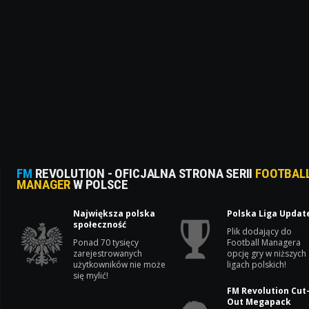
FM
REVOLUTION - OFICJALNA STRONA SERII
FOOTBAL
MANAGER
W POLSCE
Największa polska
Polska Liga Updat
społeczność
Plik dodający do
Ponad 70 tysięcy
Football Managera
zarejestrowanych
opcję gry w niższych
użytkowników nie może
ligach polskich!
się mylić!
FM Revolution Cut
Out Megapack