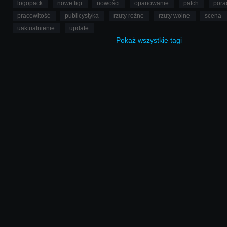
logopack
nowe ligi
nowości
opanowanie
patch
pora
pracowitość
publicystyka
rzuty rożne
rzuty wolne
scena
uaktualnienie
update
Pokaż
wszystkie
tagi