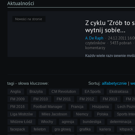
Aktualności
Nowości na stronie
Z cyklu "Zrób to s
wytnij sobie...
A. De Raph
24.12.2011 16:0
czytelników
5433 pobrań
komentarzy
Każdy wiele razy pewnie myśla
samemu sobie stworzyć paczk
FM-a, bo - albo nie było odpow
albo były one niezadawalające
dajemy możliwość, abyście ten
tagi - słowa kluczowe:
Sortuj:
alfabetycznie
|
we
Anglia
Brazylia
CM Revolution
EA Sports
Ekstraklasa
FM 2009
FM 2010
FM 2011
FM 2012
FM 2013
FM 2
FM 2016
Football Manager
Francja
Hiszpania
Lech Poz
Liga Mistrzów
Miles Jacobson
Niemcy
Polska
Sports Inte
Widzew Łódź
Włochy
agresja
bundesliga
determinacja
facepack
felieton
gra głową
grafika
kariera
kitspack