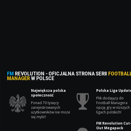
FM
REVOLUTION - OFICJALNA STRONA SERII
FOOTBAL
MANAGER
W POLSCE
Największa polska
Polska Liga Updat
społeczność
Plik dodający do
Ponad 70 tysięcy
Football Managera
zarejestrowanych
opcję gry w niższych
użytkowników nie może
ligach polskich!
się mylić!
FM Revolution Cut
Out Megapack