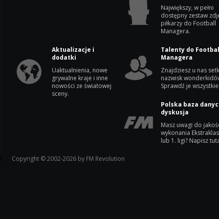
Największy, w pełni
dostępny zestaw zdj
piłkarzy do Football
Managera.
Aktualizacje i
Talenty do Footbal
dodatki
Managera
Uaktualnienia, nowe
Znajdziesz u nas setk
grywalne kraje i inne
nazwisk wonderkidó
nowości ze światowej
Sprawdź je wszystkie
sceny.
Polska baza danyc
dyskusja
Masz uwagi do jakoś
wykonania Ekstrakla
lub 1. ligi? Napisz tuta
Copyright © 2002-2026 by FM Revolution