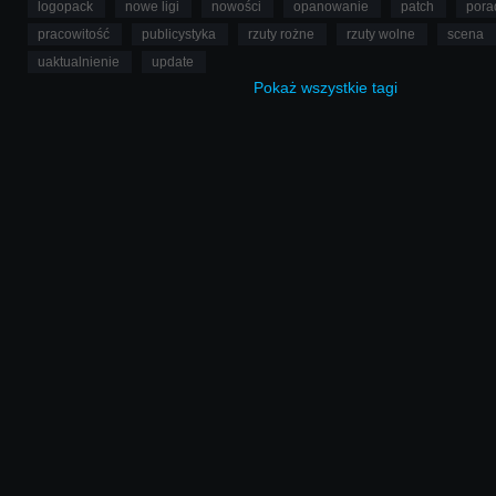
logopack
nowe ligi
nowości
opanowanie
patch
pora
pracowitość
publicystyka
rzuty rożne
rzuty wolne
scena
uaktualnienie
update
Pokaż
wszystkie
tagi