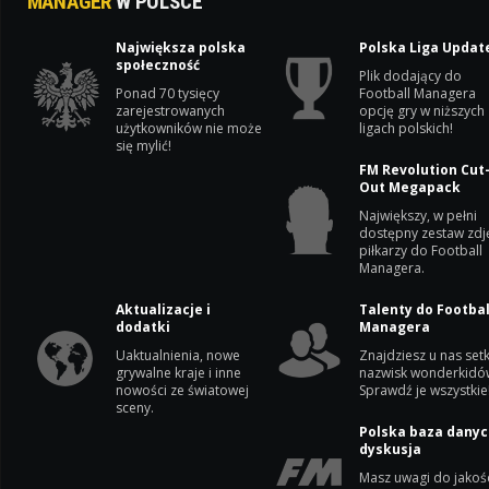
MANAGER
W POLSCE
Największa polska
Polska Liga Updat
społeczność
Plik dodający do
Ponad 70 tysięcy
Football Managera
zarejestrowanych
opcję gry w niższych
użytkowników nie może
ligach polskich!
się mylić!
FM Revolution Cut
Out Megapack
Największy, w pełni
dostępny zestaw zdj
piłkarzy do Football
Managera.
Aktualizacje i
Talenty do Footbal
dodatki
Managera
Uaktualnienia, nowe
Znajdziesz u nas setk
grywalne kraje i inne
nazwisk wonderkidó
nowości ze światowej
Sprawdź je wszystkie
sceny.
Polska baza danyc
dyskusja
Masz uwagi do jakoś