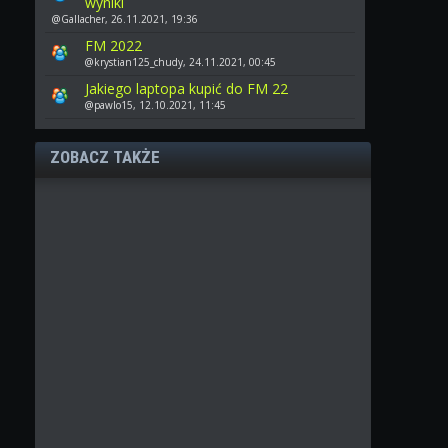
wyniki
@Gallacher, 26.11.2021, 19:36
FM 2022
@krystian125_chudy, 24.11.2021, 00:45
Jakiego laptopa kupić do FM 22
@pawlo15, 12.10.2021, 11:45
ZOBACZ TAKŻE