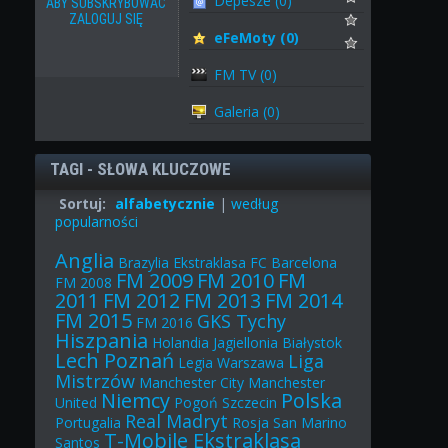
Depesze (0)
ABY SUBSKRYBOWAĆ
ZALOGUJ SIĘ
eFeMoty (0)
FM TV (0)
Galeria (0)
TAGI - SŁOWA KLUCZOWE
Sortuj:
alfabetycznie
|
według
popularności
Anglia
Brazylia
Ekstraklasa
FC Barcelona
FM 2009
FM 2010
FM
FM 2008
2011
FM 2012
FM 2013
FM 2014
FM 2015
GKS Tychy
FM 2016
Hiszpania
Holandia
Jagiellonia Białystok
Lech Poznań
Liga
Legia Warszawa
Mistrzów
Manchester City
Manchester
Niemcy
Polska
United
Pogoń Szczecin
Real Madryt
Portugalia
Rosja
San Marino
T-Mobile Ekstraklasa
Santos