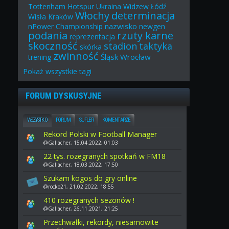
Tottenham Hotspur
Ukraina
Widzew Łódź
Włochy
determinacja
Wisła Kraków
nazwisko
nPower Championship
newgen
podania
rzuty karne
reprezentacja
skoczność
stadion
taktyka
skórka
zwinność
Śląsk Wrocław
trening
Pokaż
wszystkie
tagi
FORUM DYSKUSYJNE
WSZYSTKO
FORUM
SUFLER
KOMENTARZE
Rekord Polski w Football Manager
@Gallacher, 15.04.2022, 01:03
22 tys. rozegranych spotkań w FM18
@Gallacher, 18.03.2022, 17:50
Szukam kogos do gry online
@rocko21, 21.02.2022, 18:55
410 rozegranych sezonów !
@Gallacher, 26.11.2021, 21:25
Przechwałki, rekordy, niesamowite