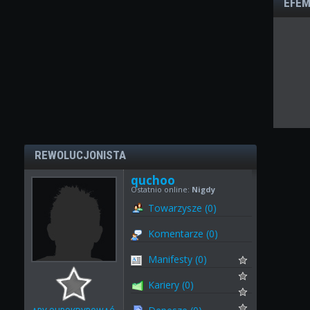
EFEM
REWOLUCJONISTA
quchoo
Ostatnio online:
Nigdy
Towarzysze (0)
Komentarze (0)
Manifesty (0)
Kariery (0)