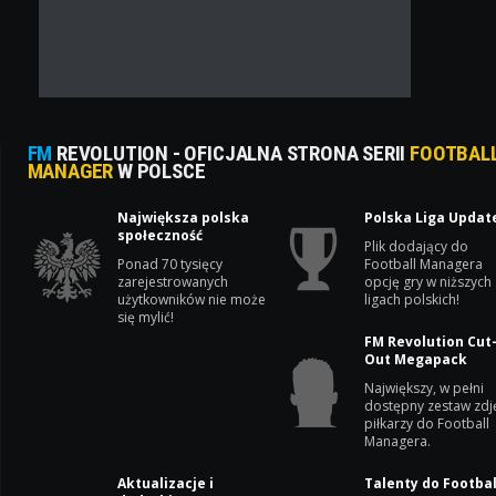
FM
REVOLUTION - OFICJALNA STRONA SERII
FOOTBAL
MANAGER
W POLSCE
Największa polska
Polska Liga Updat
społeczność
Plik dodający do
Ponad 70 tysięcy
Football Managera
zarejestrowanych
opcję gry w niższych
użytkowników nie może
ligach polskich!
się mylić!
FM Revolution Cut
Out Megapack
Największy, w pełni
dostępny zestaw zdj
piłkarzy do Football
Managera.
Aktualizacje i
Talenty do Footbal