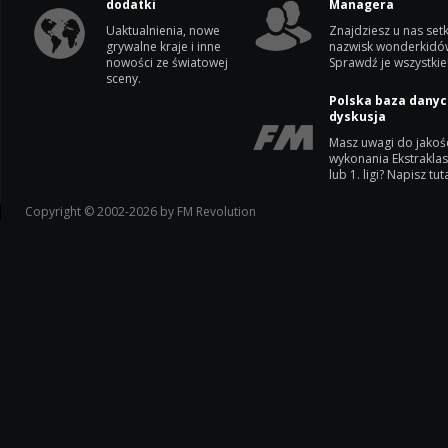
dodatki
Managera
Uaktualnienia, nowe
Znajdziesz u nas setk
grywalne kraje i inne
nazwisk wonderkidó
nowości ze światowej
Sprawdź je wszystkie
sceny.
Polska baza danyc
dyskusja
Masz uwagi do jakoś
wykonania Ekstrakla
lub 1. ligi? Napisz tuta
Copyright © 2002-2026 by FM Revolution