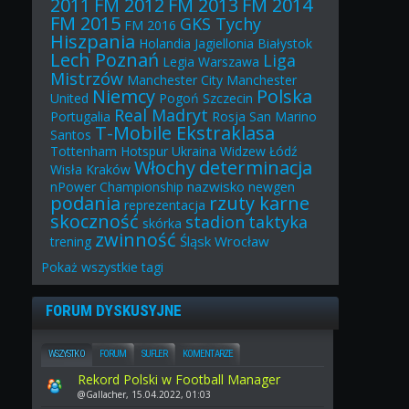
2011
FM 2012
FM 2013
FM 2014
FM 2015
GKS Tychy
FM 2016
Hiszpania
Holandia
Jagiellonia Białystok
Lech Poznań
Liga
Legia Warszawa
Mistrzów
Manchester City
Manchester
Niemcy
Polska
United
Pogoń Szczecin
Real Madryt
Portugalia
Rosja
San Marino
T-Mobile Ekstraklasa
Santos
Tottenham Hotspur
Ukraina
Widzew Łódź
Włochy
determinacja
Wisła Kraków
nazwisko
nPower Championship
newgen
podania
rzuty karne
reprezentacja
skoczność
stadion
taktyka
skórka
zwinność
Śląsk Wrocław
trening
Pokaż
wszystkie
tagi
FORUM DYSKUSYJNE
WSZYSTKO
FORUM
SUFLER
KOMENTARZE
Rekord Polski w Football Manager
@Gallacher, 15.04.2022, 01:03