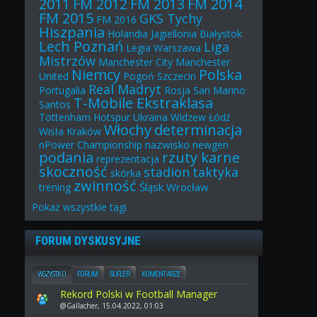
2011
FM 2012
FM 2013
FM 2014
FM 2015
GKS Tychy
FM 2016
Hiszpania
Holandia
Jagiellonia Białystok
Lech Poznań
Liga
Legia Warszawa
Mistrzów
Manchester City
Manchester
Niemcy
Polska
United
Pogoń Szczecin
Real Madryt
Portugalia
Rosja
San Marino
T-Mobile Ekstraklasa
Santos
Tottenham Hotspur
Ukraina
Widzew Łódź
Włochy
determinacja
Wisła Kraków
nazwisko
nPower Championship
newgen
podania
rzuty karne
reprezentacja
skoczność
stadion
taktyka
skórka
zwinność
Śląsk Wrocław
trening
Pokaż
wszystkie
tagi
FORUM DYSKUSYJNE
WSZYSTKO
FORUM
SUFLER
KOMENTARZE
Rekord Polski w Football Manager
@Gallacher, 15.04.2022, 01:03