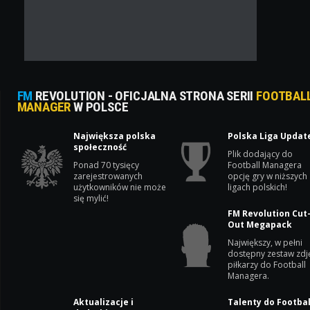
FM
REVOLUTION - OFICJALNA STRONA SERII
FOOTBAL
MANAGER
W POLSCE
Największa polska
Polska Liga Updat
społeczność
Plik dodający do
Ponad 70 tysięcy
Football Managera
zarejestrowanych
opcję gry w niższych
użytkowników nie może
ligach polskich!
się mylić!
FM Revolution Cut
Out Megapack
Największy, w pełni
dostępny zestaw zdj
piłkarzy do Football
Managera.
Aktualizacje i
Talenty do Footbal