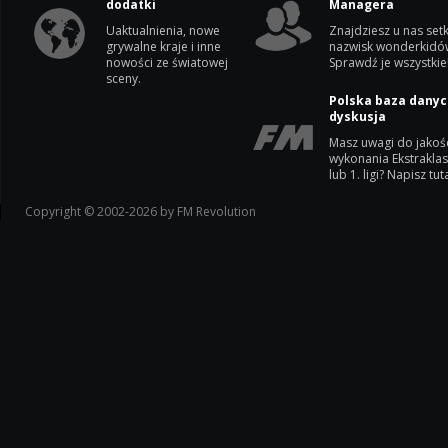
dodatki
Managera
Uaktualnienia, nowe
Znajdziesz u nas setk
grywalne kraje i inne
nazwisk wonderkidó
nowości ze światowej
Sprawdź je wszystkie
sceny.
Polska baza danyc
dyskusja
Masz uwagi do jakoś
wykonania Ekstrakla
lub 1. ligi? Napisz tuta
Copyright © 2002-2026 by FM Revolution