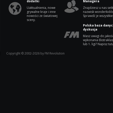
dodatki
Managera
Uaktualnienia, nowe
Znajdziesz u nas setk
grywalne kraje i inne
nazwisk wonderkidó
nowości ze światowej
Sprawdź je wszystkie
sceny.
Polska baza danyc
dyskusja
Masz uwagi do jakoś
wykonania Ekstrakla
lub 1. ligi? Napisz tuta
Copyright © 2002-2026 by FM Revolution