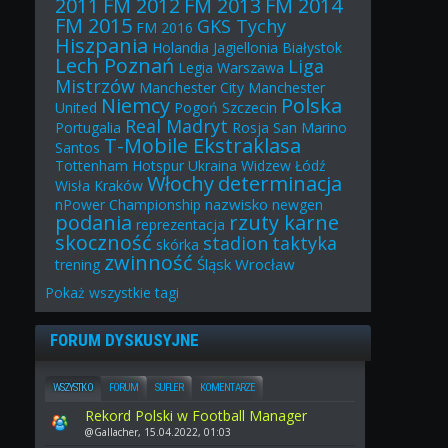
2011
FM 2012
FM 2013
FM 2014
FM 2015
GKS Tychy
FM 2016
Hiszpania
Holandia
Jagiellonia Białystok
Lech Poznań
Liga
Legia Warszawa
Mistrzów
Manchester City
Manchester
Niemcy
Polska
United
Pogoń Szczecin
Real Madryt
Portugalia
Rosja
San Marino
T-Mobile Ekstraklasa
Santos
Tottenham Hotspur
Ukraina
Widzew Łódź
Włochy
determinacja
Wisła Kraków
nazwisko
nPower Championship
newgen
podania
rzuty karne
reprezentacja
skoczność
stadion
taktyka
skórka
zwinność
Śląsk Wrocław
trening
Pokaż
wszystkie
tagi
FORUM DYSKUSYJNE
WSZYSTKO
FORUM
SUFLER
KOMENTARZE
Rekord Polski w Football Manager
@Gallacher, 15.04.2022, 01:03