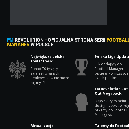
FM
REVOLUTION - OFICJALNA STRONA SERII
FOOTBAL
MANAGER
W POLSCE
Największa polska
Polska Liga Updat
społeczność
Plik dodający do
Ponad 70 tysięcy
Football Managera
zarejestrowanych
opcję gry w niższych
użytkowników nie może
ligach polskich!
się mylić!
FM Revolution Cut
Out Megapack
Największy, w pełni
dostępny zestaw zdj
piłkarzy do Football
Managera.
Aktualizacje i
Talenty do Footbal