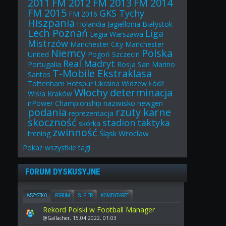
2011
FM 2012
FM 2013
FM 2014
FM 2015
GKS Tychy
FM 2016
Hiszpania
Holandia
Jagiellonia Białystok
Lech Poznań
Liga
Legia Warszawa
Mistrzów
Manchester City
Manchester
Niemcy
Polska
United
Pogoń Szczecin
Real Madryt
Portugalia
Rosja
San Marino
T-Mobile Ekstraklasa
Santos
Tottenham Hotspur
Ukraina
Widzew Łódź
Włochy
determinacja
Wisła Kraków
nazwisko
nPower Championship
newgen
podania
rzuty karne
reprezentacja
skoczność
stadion
taktyka
skórka
zwinność
Śląsk Wrocław
trening
Pokaż
wszystkie
tagi
FORUM DYSKUSYJNE
WSZYSTKO
FORUM
SUFLER
KOMENTARZE
Rekord Polski w Football Manager
@Gallacher, 15.04.2022, 01:03