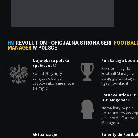
FM
REVOLUTION - OFICJALNA STRONA SERII
FOOTBAL
MANAGER
W POLSCE
Największa polska
Polska Liga Updat
społeczność
Plik dodający do
Ponad 70 tysięcy
Football Managera
zarejestrowanych
opcję gry w niższych
użytkowników nie może
ligach polskich!
się mylić!
FM Revolution Cut
Out Megapack
Największy, w pełni
dostępny zestaw zdj
piłkarzy do Football
Managera.
Aktualizacje i
Talenty do Footbal