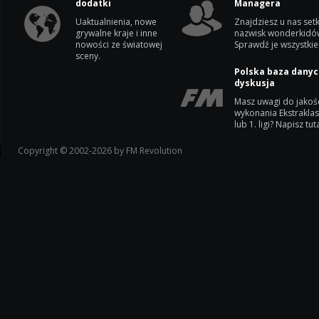
dodatki
Managera
Uaktualnienia, nowe
Znajdziesz u nas setk
grywalne kraje i inne
nazwisk wonderkidó
nowości ze światowej
Sprawdź je wszystkie
sceny.
Polska baza danyc
dyskusja
Masz uwagi do jakoś
wykonania Ekstrakla
lub 1. ligi? Napisz tuta
Copyright © 2002-2026 by FM Revolution