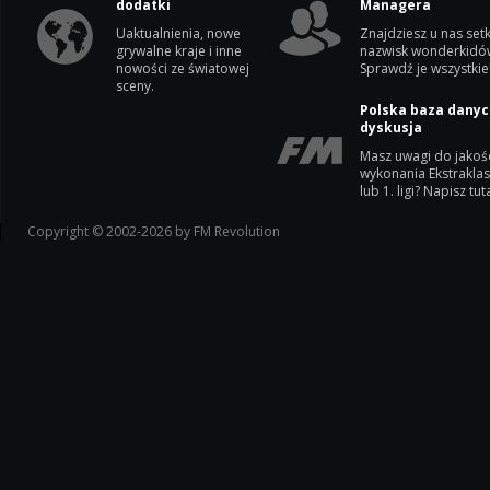
dodatki
Managera
Uaktualnienia, nowe
Znajdziesz u nas setk
grywalne kraje i inne
nazwisk wonderkidó
nowości ze światowej
Sprawdź je wszystkie
sceny.
Polska baza danyc
dyskusja
Masz uwagi do jakoś
wykonania Ekstrakla
lub 1. ligi? Napisz tuta
Copyright © 2002-2026 by FM Revolution