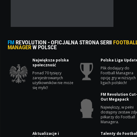
FM
REVOLUTION - OFICJALNA STRONA SERII
FOOTBAL
MANAGER
W POLSCE
Największa polska
Polska Liga Updat
społeczność
Plik dodający do
Ponad 70 tysięcy
Football Managera
zarejestrowanych
opcję gry w niższych
użytkowników nie może
ligach polskich!
się mylić!
FM Revolution Cut
Out Megapack
Największy, w pełni
dostępny zestaw zdj
piłkarzy do Football
Managera.
Aktualizacje i
Talenty do Footbal