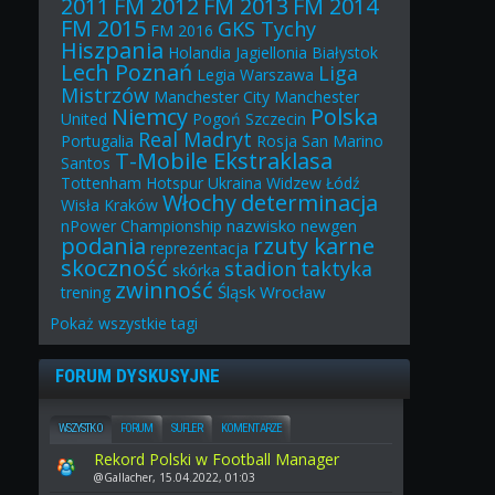
2011
FM 2012
FM 2013
FM 2014
FM 2015
GKS Tychy
FM 2016
Hiszpania
Holandia
Jagiellonia Białystok
Lech Poznań
Liga
Legia Warszawa
Mistrzów
Manchester City
Manchester
Niemcy
Polska
United
Pogoń Szczecin
Real Madryt
Portugalia
Rosja
San Marino
T-Mobile Ekstraklasa
Santos
Tottenham Hotspur
Ukraina
Widzew Łódź
Włochy
determinacja
Wisła Kraków
nazwisko
nPower Championship
newgen
podania
rzuty karne
reprezentacja
skoczność
stadion
taktyka
skórka
zwinność
Śląsk Wrocław
trening
Pokaż
wszystkie
tagi
FORUM DYSKUSYJNE
WSZYSTKO
FORUM
SUFLER
KOMENTARZE
Rekord Polski w Football Manager
@Gallacher, 15.04.2022, 01:03