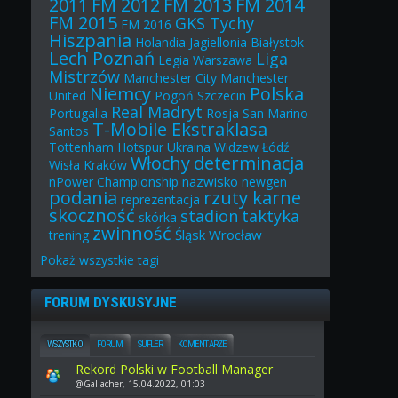
2011
FM 2012
FM 2013
FM 2014
FM 2015
GKS Tychy
FM 2016
Hiszpania
Holandia
Jagiellonia Białystok
Lech Poznań
Liga
Legia Warszawa
Mistrzów
Manchester City
Manchester
Niemcy
Polska
United
Pogoń Szczecin
Real Madryt
Portugalia
Rosja
San Marino
T-Mobile Ekstraklasa
Santos
Tottenham Hotspur
Ukraina
Widzew Łódź
Włochy
determinacja
Wisła Kraków
nazwisko
nPower Championship
newgen
podania
rzuty karne
reprezentacja
skoczność
stadion
taktyka
skórka
zwinność
Śląsk Wrocław
trening
Pokaż
wszystkie
tagi
FORUM DYSKUSYJNE
WSZYSTKO
FORUM
SUFLER
KOMENTARZE
Rekord Polski w Football Manager
@Gallacher, 15.04.2022, 01:03