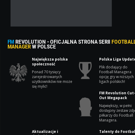
FM
REVOLUTION - OFICJALNA STRONA SERII
FOOTBAL
MANAGER
W POLSCE
Największa polska
Polska Liga Updat
społeczność
Plik dodający do
Ponad 70 tysięcy
Football Managera
zarejestrowanych
opcję gry w niższych
użytkowników nie może
ligach polskich!
się mylić!
FM Revolution Cut
Out Megapack
Największy, w pełni
dostępny zestaw zdj
piłkarzy do Football
Managera.
Aktualizacje i
Talenty do Footbal