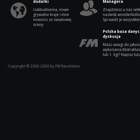
dodatki
Managera
Uaktualnienia, nowe
Znajdziesz u nas setk
grywalne kraje i inne
nazwisk wonderkidó
nowości ze światowej
Sprawdź je wszystkie
sceny.
Polska baza danyc
dyskusja
Masz uwagi do jakoś
wykonania Ekstrakla
lub 1. ligi? Napisz tuta
Copyright © 2002-2026 by FM Revolution