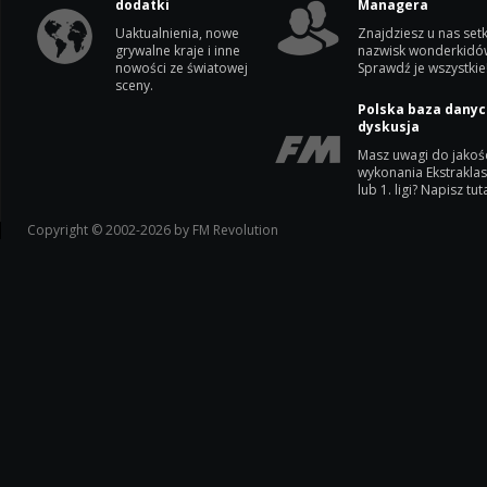
dodatki
Managera
Uaktualnienia, nowe
Znajdziesz u nas setk
grywalne kraje i inne
nazwisk wonderkidó
nowości ze światowej
Sprawdź je wszystkie
sceny.
Polska baza danyc
dyskusja
Masz uwagi do jakoś
wykonania Ekstrakla
lub 1. ligi? Napisz tuta
Copyright © 2002-2026 by FM Revolution