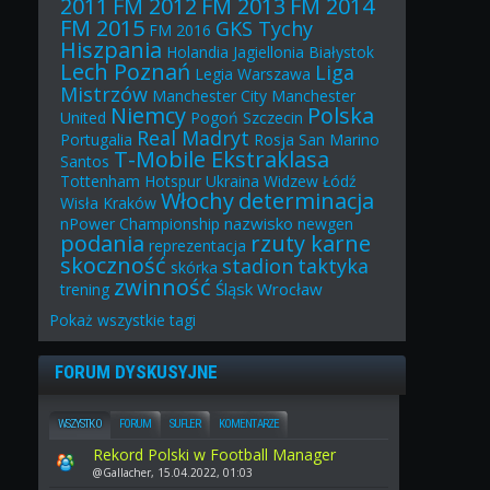
2011
FM 2012
FM 2013
FM 2014
FM 2015
GKS Tychy
FM 2016
Hiszpania
Holandia
Jagiellonia Białystok
Lech Poznań
Liga
Legia Warszawa
Mistrzów
Manchester City
Manchester
Niemcy
Polska
United
Pogoń Szczecin
Real Madryt
Portugalia
Rosja
San Marino
T-Mobile Ekstraklasa
Santos
Tottenham Hotspur
Ukraina
Widzew Łódź
Włochy
determinacja
Wisła Kraków
nazwisko
nPower Championship
newgen
podania
rzuty karne
reprezentacja
skoczność
stadion
taktyka
skórka
zwinność
Śląsk Wrocław
trening
Pokaż
wszystkie
tagi
FORUM DYSKUSYJNE
WSZYSTKO
FORUM
SUFLER
KOMENTARZE
Rekord Polski w Football Manager
@Gallacher, 15.04.2022, 01:03