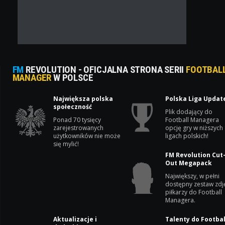
FM
REVOLUTION - OFICJALNA STRONA SERII
FOOTBAL
MANAGER
W POLSCE
Największa polska
Polska Liga Updat
społeczność
Plik dodający do
Ponad 70 tysięcy
Football Managera
zarejestrowanych
opcję gry w niższych
użytkowników nie może
ligach polskich!
się mylić!
FM Revolution Cut
Out Megapack
Największy, w pełni
dostępny zestaw zdj
piłkarzy do Football
Managera.
Aktualizacje i
Talenty do Footbal