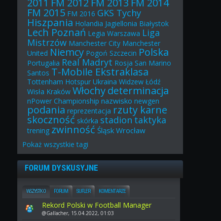
2011
FM 2012
FM 2013
FM 2014
FM 2015
GKS Tychy
FM 2016
Hiszpania
Holandia
Jagiellonia Białystok
Lech Poznań
Liga
Legia Warszawa
Mistrzów
Manchester City
Manchester
Niemcy
Polska
United
Pogoń Szczecin
Real Madryt
Portugalia
Rosja
San Marino
T-Mobile Ekstraklasa
Santos
Tottenham Hotspur
Ukraina
Widzew Łódź
Włochy
determinacja
Wisła Kraków
nazwisko
nPower Championship
newgen
podania
rzuty karne
reprezentacja
skoczność
stadion
taktyka
skórka
zwinność
Śląsk Wrocław
trening
Pokaż
wszystkie
tagi
FORUM DYSKUSYJNE
WSZYSTKO
FORUM
SUFLER
KOMENTARZE
Rekord Polski w Football Manager
@Gallacher, 15.04.2022, 01:03