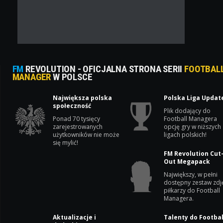
FM
REVOLUTION - OFICJALNA STRONA SERII
FOOTBAL
MANAGER
W POLSCE
Największa polska
Polska Liga Updat
społeczność
Plik dodający do
Ponad 70 tysięcy
Football Managera
zarejestrowanych
opcję gry w niższych
użytkowników nie może
ligach polskich!
się mylić!
FM Revolution Cut
Out Megapack
Największy, w pełni
dostępny zestaw zdj
piłkarzy do Football
Managera.
Aktualizacje i
Talenty do Footbal