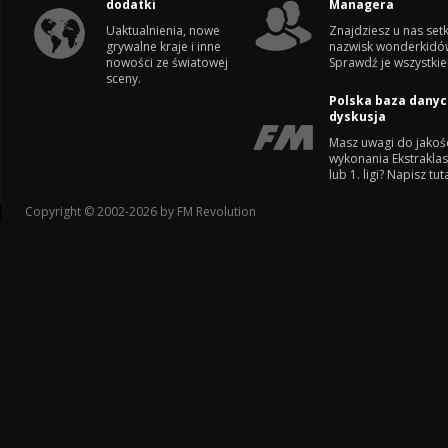
dodatki
Managera
Uaktualnienia, nowe
Znajdziesz u nas setk
grywalne kraje i inne
nazwisk wonderkidó
nowości ze światowej
Sprawdź je wszystkie
sceny.
Polska baza danyc
dyskusja
Masz uwagi do jakoś
wykonania Ekstrakla
lub 1. ligi? Napisz tuta
Copyright © 2002-2026 by FM Revolution