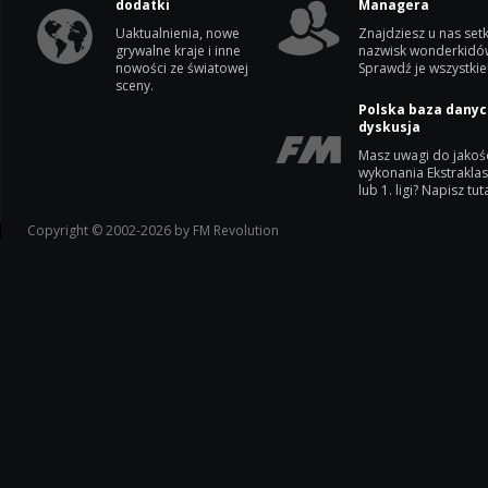
dodatki
Managera
Uaktualnienia, nowe
Znajdziesz u nas setk
grywalne kraje i inne
nazwisk wonderkidó
nowości ze światowej
Sprawdź je wszystkie
sceny.
Polska baza danyc
dyskusja
Masz uwagi do jakoś
wykonania Ekstrakla
lub 1. ligi? Napisz tuta
Copyright © 2002-2026 by FM Revolution