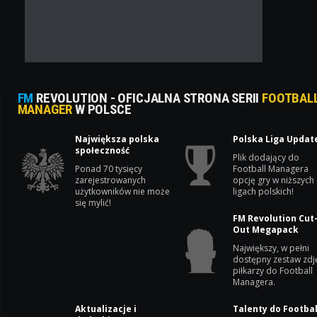
FM
REVOLUTION - OFICJALNA STRONA SERII
FOOTBAL
MANAGER
W POLSCE
Największa polska
Polska Liga Updat
społeczność
Plik dodający do
Ponad 70 tysięcy
Football Managera
zarejestrowanych
opcję gry w niższych
użytkowników nie może
ligach polskich!
się mylić!
FM Revolution Cut
Out Megapack
Największy, w pełni
dostępny zestaw zdj
piłkarzy do Football
Managera.
Aktualizacje i
Talenty do Footbal