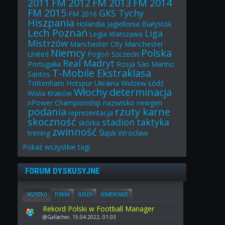
2011
FM 2012
FM 2013
FM 2014
FM 2015
GKS Tychy
FM 2016
Hiszpania
Holandia
Jagiellonia Białystok
Lech Poznań
Liga
Legia Warszawa
Mistrzów
Manchester City
Manchester
Niemcy
Polska
United
Pogoń Szczecin
Real Madryt
Portugalia
Rosja
San Marino
T-Mobile Ekstraklasa
Santos
Tottenham Hotspur
Ukraina
Widzew Łódź
Włochy
determinacja
Wisła Kraków
nazwisko
nPower Championship
newgen
podania
rzuty karne
reprezentacja
skoczność
stadion
taktyka
skórka
zwinność
Śląsk Wrocław
trening
Pokaż
wszystkie
tagi
FORUM DYSKUSYJNE
WSZYSTKO
FORUM
SUFLER
KOMENTARZE
Rekord Polski w Football Manager
@Gallacher, 15.04.2022, 01:03