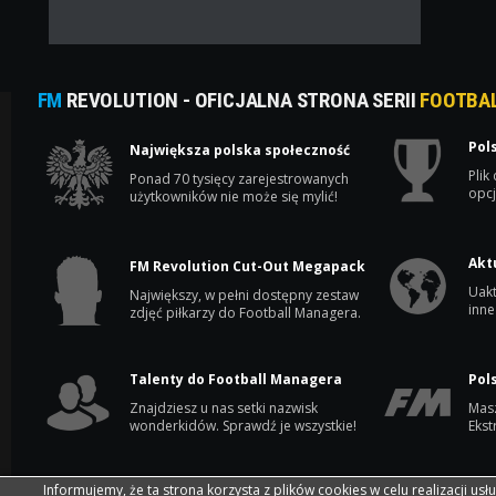
FM
REVOLUTION - OFICJALNA STRONA SERII
FOOTBA
Pol
Największa polska społeczność
Plik
Ponad 70 tysięcy zarejestrowanych
opcj
użytkowników nie może się mylić!
Akt
FM Revolution Cut-Out Megapack
Uakt
Największy, w pełni dostępny zestaw
inne
zdjęć piłkarzy do Football Managera.
Talenty do Football Managera
Pol
Znajdziesz u nas setki nazwisk
Masz
wonderkidów. Sprawdź je wszystkie!
Ekst
Informujemy, że ta strona korzysta z plików cookies w celu realizacji usł
Copyright © 2002-2026 by FM Revolution