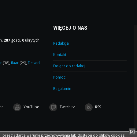
WIĘCEJ O NAS
h,
287
gości,
0
ukrytych
Redakcja
Kontakt
or
(38)
,
Ilaar
(29)
,
Dejwid
Dołącz do redakcji
Pomoc
Regulamin
er
YouTube
Twitch.tv
RSS
[x]
ej przeglądarce warunki przechowywania lub dostępu do plików cookies.
łpraca:
czesciAuto24.Pl
Projekt: Karol Cłapa
Wykonanie: F3 Group