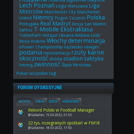
Lech Poznań
Liga
Legia Warszawa
Mistrzów
Manchester City
Manchester
Niemcy
Polska
United
Pogoń Szczecin
Real Madryt
Portugalia
Rosja
San Marino
T-Mobile Ekstraklasa
Santos
Tottenham Hotspur
Ukraina
Widzew Łódź
Włochy
determinacja
Wisła Kraków
nazwisko
nPower Championship
newgen
podania
rzuty karne
reprezentacja
skoczność
stadion
taktyka
skórka
zwinność
Śląsk Wrocław
trening
Pokaż
wszystkie
tagi
FORUM DYSKUSYJNE
WSZYSTKO
FORUM
SUFLER
KOMENTARZE
Rekord Polski w Football Manager
@Gallacher, 15.04.2022, 01:03
22 tys. rozegranych spotkań w FM18
@Gallacher, 18.03.2022, 17:50