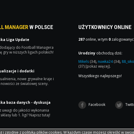
LL MANAGER
W POLSCE
UŻYTKOWNICY ONLINE
287
online, w tym
0
zalogowanyc
ska Liga Update
 dodający do Football Managera
ę gry w niższych ligach polskich!
Urodziny
obchodzą dziś:
Mikels
(34)
,
nuwka24
(34)
,
88_sik
(37)
[pokaż więcej]
.
ualizacje i dodatki
Wszystkiego najlepszego!
ualnienia, nowe grywalne kraje i
 nowości ze światowej sceny.
ska baza danych - dyskusja
Facebook
Twitt
 uwagi do jakości wykonania
raklasy lub 1. ligi? Napisz tutaj!
ug i zgodnie z
polityką plików cookies
. W każdym czasie możesz określić w swoj
Wspó