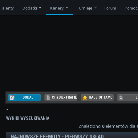
Talenty
Dodatki
Kariery
Turnieje
Forum
Pomoc
DODAJ
CHYBIŁ-TRAFIŁ
HALL OF FAME
Ł
REZER
WYNIKI WYSZUKIWANIA
Znaleziono
0
elementów dla 
NAJNOWSZE EFEMOTY - PIERWSZY SKŁAD