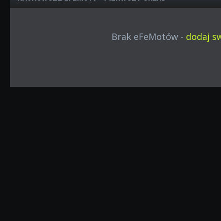
Brak eFeMotów -
dodaj sw