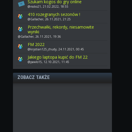
Szukam kogos do gry online
@rocko21, 21.02.2022, 18:55
410 rozegranych sezonów !
@Gallacher, 26.11.2021, 21:25
Przechwałki, rekordy, niesamowite
wyniki
@Gallacher, 26.11.2021, 19:36
FM 2022
@krystian125_chudy, 24.11.2021, 00:45
Jakiego laptopa kupić do FM 22
@pawlo15, 12.10.2021, 11:45
ZOBACZ TAKŻE