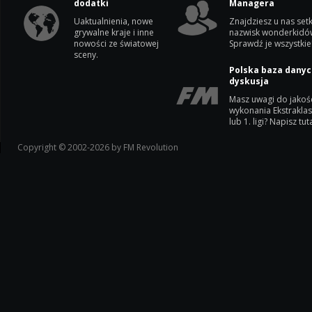
dodatki
Managera
Uaktualnienia, nowe
Znajdziesz u nas setk
grywalne kraje i inne
nazwisk wonderkidó
nowości ze światowej
Sprawdź je wszystkie
sceny.
Polska baza danyc
dyskusja
Masz uwagi do jakoś
wykonania Ekstrakla
lub 1. ligi? Napisz tuta
Copyright © 2002-2026 by FM Revolution