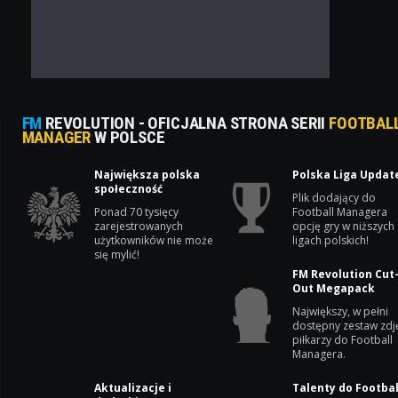
FM
REVOLUTION - OFICJALNA STRONA SERII
FOOTBAL
MANAGER
W POLSCE
Największa polska
Polska Liga Updat
społeczność
Plik dodający do
Ponad 70 tysięcy
Football Managera
zarejestrowanych
opcję gry w niższych
użytkowników nie może
ligach polskich!
się mylić!
FM Revolution Cut
Out Megapack
Największy, w pełni
dostępny zestaw zdj
piłkarzy do Football
Managera.
Aktualizacje i
Talenty do Footbal