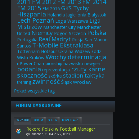
2011
FM 2012
FM 2013
FM 2014
FM 2015
GKS Tychy
FM 2016
Hiszpania
Holandia
Jagiellonia Białystok
Lech Poznań
Liga
Legia Warszawa
Mistrzów
Manchester City
Manchester
Niemcy
Polska
United
Pogoń Szczecin
Real Madryt
Portugalia
Rosja
San Marino
T-Mobile Ekstraklasa
Santos
Tottenham Hotspur
Ukraina
Widzew Łódź
Włochy
determinacja
Wisła Kraków
nazwisko
nPower Championship
newgen
podania
rzuty karne
reprezentacja
skoczność
stadion
taktyka
skórka
zwinność
Śląsk Wrocław
trening
Pokaż
wszystkie
tagi
FORUM DYSKUSYJNE
WSZYSTKO
FORUM
SUFLER
KOMENTARZE
Rekord Polski w Football Manager
@Gallacher, 15.04.2022, 01:03