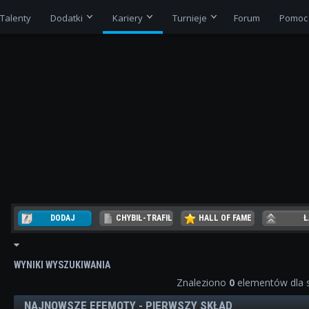
Talenty
Dodatki
Kariery
Turnieje
Forum
Pomoc
DODAJ
CHYBIŁ-TRAFIŁ
HALL OF FAME
Ł
REZER
WYNIKI WYSZUKIWANIA
Znaleziono
0
elementów dla 
NAJNOWSZE EFEMOTY - PIERWSZY SKŁAD