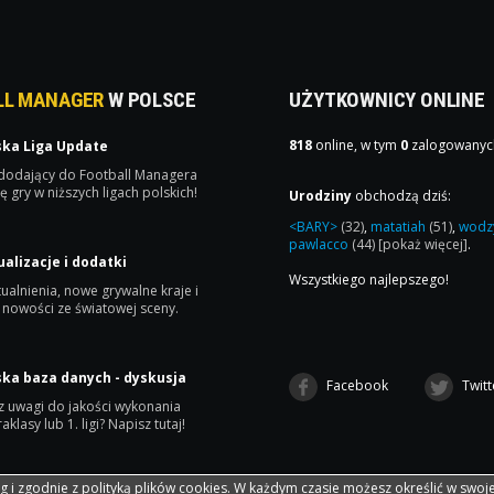
LL MANAGER
W POLSCE
UŻYTKOWNICY ONLINE
818
online, w tym
0
zalogowanyc
ska Liga Update
 dodający do Football Managera
ę gry w niższych ligach polskich!
Urodziny
obchodzą dziś:
<BARY>
(32)
,
matatiah
(51)
,
wodz
pawlacco
(44)
[pokaż więcej]
.
ualizacje i dodatki
Wszystkiego najlepszego!
ualnienia, nowe grywalne kraje i
 nowości ze światowej sceny.
ska baza danych - dyskusja
Facebook
Twitt
 uwagi do jakości wykonania
raklasy lub 1. ligi? Napisz tutaj!
ug i zgodnie z
polityką plików cookies
. W każdym czasie możesz określić w swoj
Wspó