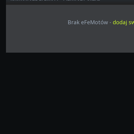
Brak eFeMotów -
dodaj sw