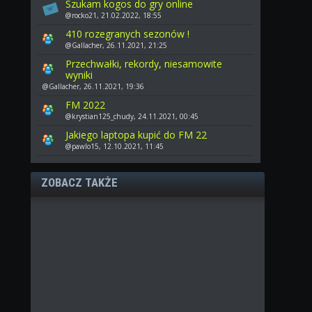
Szukam kogos do gry online
@rocko21, 21.02.2022, 18:55
410 rozegranych sezonów !
@Gallacher, 26.11.2021, 21:25
Przechwałki, rekordy, niesamowite
wyniki
@Gallacher, 26.11.2021, 19:36
FM 2022
@krystian125_chudy, 24.11.2021, 00:45
Jakiego laptopa kupić do FM 22
@pawlo15, 12.10.2021, 11:45
ZOBACZ TAKŻE