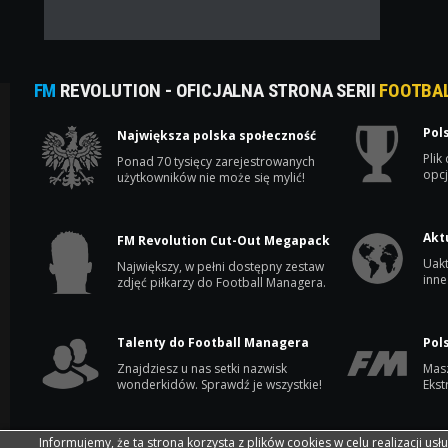
FM
REVOLUTION - OFICJALNA STRONA SERII
FOOTBA
Pol
Największa polska społeczność
Plik
Ponad 70 tysięcy zarejestrowanych
opcj
użytkowników nie może się mylić!
Akt
FM Revolution Cut-Out Megapack
Uakt
Największy, w pełni dostępny zestaw
inne
zdjęć piłkarzy do Football Managera.
Talenty do Football Managera
Pol
Znajdziesz u nas setki nazwisk
Masz
wonderkidów. Sprawdź je wszystkie!
Ekst
Informujemy, że ta strona korzysta z plików cookies w celu realizacji usł
Copyright © 2002-2026 by FM Revolution