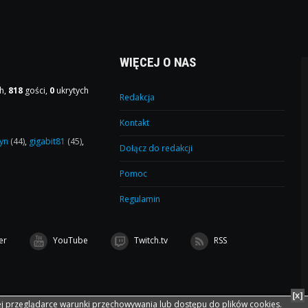
WIĘCEJ O NAS
h,
818
gości,
0
ukrytych
Redakcja
Kontakt
yn
(44)
,
gigabit81
(45)
,
Dołącz do redakcji
Pomoc
Regulamin
er
YouTube
Twitch.tv
RSS
[x]
ej przeglądarce warunki przechowywania lub dostępu do plików cookies.
łpraca:
czesciAuto24.Pl
Projekt: Karol Cłapa
Wykonanie: F3 Group