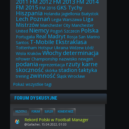
2011
FM 2012
FM 2013
FM 2014
FM 2015
GKS Tychy
FM 2016
Hiszpania
Holandia
Jagiellonia Białystok
Lech Poznań
Liga
Legia Warszawa
Mistrzów
Manchester City
Manchester
Niemcy
Polska
United
Pogoń Szczecin
Real Madryt
Portugalia
Rosja
San Marino
T-Mobile Ekstraklasa
Santos
Tottenham Hotspur
Ukraina
Widzew Łódź
Włochy
determinacja
Wisła Kraków
nazwisko
nPower Championship
newgen
podania
rzuty karne
reprezentacja
skoczność
stadion
taktyka
skórka
zwinność
Śląsk Wrocław
trening
Pokaż
wszystkie
tagi
FORUM DYSKUSYJNE
WSZYSTKO
FORUM
SUFLER
KOMENTARZE
Rekord Polski w Football Manager
@Gallacher, 15.04.2022, 01:03