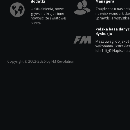
dodatki
Managera
Uaktualnienia, nowe
Znajdziesz u nas setk
grywalne kraje i inne
nazwisk wonderkidó
nowości ze światowej
Sprawdź je wszystkie
sceny.
Polska baza danyc
dyskusja
Masz uwagi do jakoś
wykonania Ekstrakla
lub 1. ligi? Napisz tuta
Copyright © 2002-2026 by FM Revolution