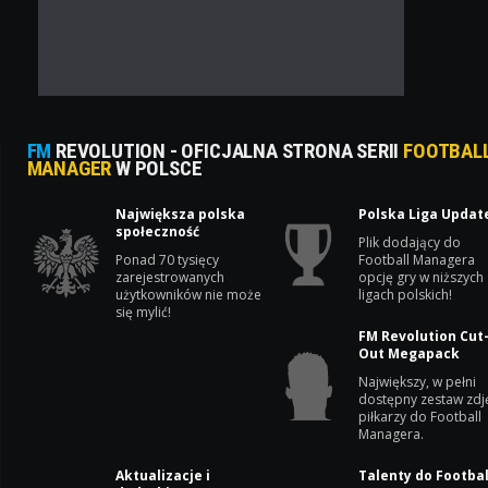
FM
REVOLUTION - OFICJALNA STRONA SERII
FOOTBAL
MANAGER
W POLSCE
Największa polska
Polska Liga Updat
społeczność
Plik dodający do
Ponad 70 tysięcy
Football Managera
zarejestrowanych
opcję gry w niższych
użytkowników nie może
ligach polskich!
się mylić!
FM Revolution Cut
Out Megapack
Największy, w pełni
dostępny zestaw zdj
piłkarzy do Football
Managera.
Aktualizacje i
Talenty do Footbal