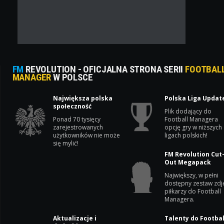
FM
REVOLUTION - OFICJALNA STRONA SERII
FOOTBAL
MANAGER
W POLSCE
Największa polska
Polska Liga Updat
społeczność
Plik dodający do
Ponad 70 tysięcy
Football Managera
zarejestrowanych
opcję gry w niższych
użytkowników nie może
ligach polskich!
się mylić!
FM Revolution Cut
Out Megapack
Największy, w pełni
dostępny zestaw zdj
piłkarzy do Football
Managera.
Aktualizacje i
Talenty do Footbal