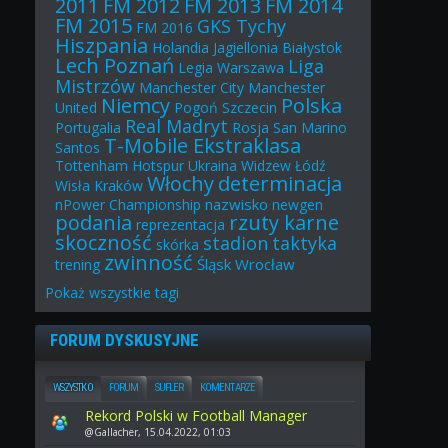
2011
FM 2012
FM 2013
FM 2014
FM 2015
GKS Tychy
FM 2016
Hiszpania
Holandia
Jagiellonia Białystok
Lech Poznań
Liga
Legia Warszawa
Mistrzów
Manchester City
Manchester
Niemcy
Polska
United
Pogoń Szczecin
Real Madryt
Portugalia
Rosja
San Marino
T-Mobile Ekstraklasa
Santos
Tottenham Hotspur
Ukraina
Widzew Łódź
Włochy
determinacja
Wisła Kraków
nazwisko
nPower Championship
newgen
podania
rzuty karne
reprezentacja
skoczność
stadion
taktyka
skórka
zwinność
Śląsk Wrocław
trening
Pokaż
wszystkie
tagi
FORUM DYSKUSYJNE
WSZYSTKO
FORUM
SUFLER
KOMENTARZE
Rekord Polski w Football Manager
@Gallacher, 15.04.2022, 01:03