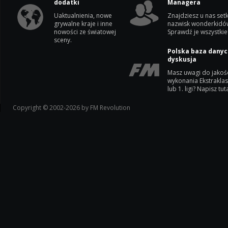
dodatki
Managera
Uaktualnienia, nowe
Znajdziesz u nas setk
grywalne kraje i inne
nazwisk wonderkidó
nowości ze światowej
Sprawdź je wszystkie
sceny.
Polska baza danyc
dyskusja
Masz uwagi do jakoś
wykonania Ekstrakla
lub 1. ligi? Napisz tuta
Copyright © 2002-2026 by FM Revolution