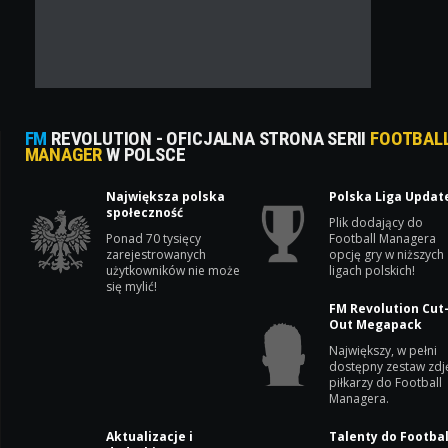
FM
REVOLUTION - OFICJALNA STRONA SERII
FOOTBAL
MANAGER
W POLSCE
Największa polska
Polska Liga Updat
społeczność
Plik dodający do
Ponad 70 tysięcy
Football Managera
zarejestrowanych
opcję gry w niższych
użytkowników nie może
ligach polskich!
się mylić!
FM Revolution Cut
Out Megapack
Największy, w pełni
dostępny zestaw zdj
piłkarzy do Football
Managera.
Aktualizacje i
Talenty do Footbal