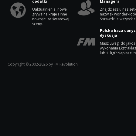
dodatki
Managera
Uaktualnienia, nowe
Znajdziesz u nas setk
grywalne kraje i inne
nazwisk wonderkidó
nowości ze światowej
Sprawdź je wszystkie
sceny.
Polska baza danyc
dyskusja
Masz uwagi do jakoś
wykonania Ekstrakla
lub 1. ligi? Napisz tuta
Copyright © 2002-2026 by FM Revolution