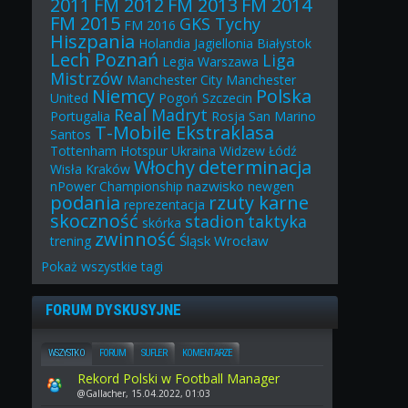
2011
FM 2012
FM 2013
FM 2014
FM 2015
GKS Tychy
FM 2016
Hiszpania
Holandia
Jagiellonia Białystok
Lech Poznań
Liga
Legia Warszawa
Mistrzów
Manchester City
Manchester
Niemcy
Polska
United
Pogoń Szczecin
Real Madryt
Portugalia
Rosja
San Marino
T-Mobile Ekstraklasa
Santos
Tottenham Hotspur
Ukraina
Widzew Łódź
Włochy
determinacja
Wisła Kraków
nazwisko
nPower Championship
newgen
podania
rzuty karne
reprezentacja
skoczność
stadion
taktyka
skórka
zwinność
Śląsk Wrocław
trening
Pokaż
wszystkie
tagi
FORUM DYSKUSYJNE
WSZYSTKO
FORUM
SUFLER
KOMENTARZE
Rekord Polski w Football Manager
@Gallacher, 15.04.2022, 01:03