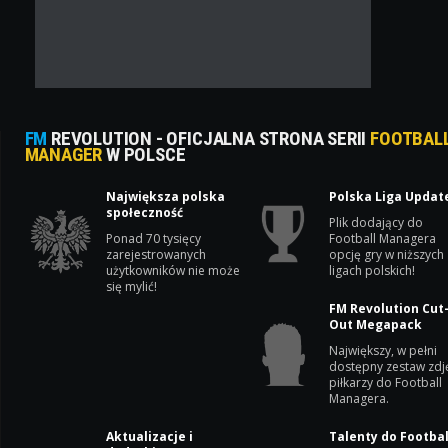
FM
REVOLUTION - OFICJALNA STRONA SERII
FOOTBAL
MANAGER
W POLSCE
Największa polska
Polska Liga Updat
społeczność
Plik dodający do
Ponad 70 tysięcy
Football Managera
zarejestrowanych
opcję gry w niższych
użytkowników nie może
ligach polskich!
się mylić!
FM Revolution Cut
Out Megapack
Największy, w pełni
dostępny zestaw zdj
piłkarzy do Football
Managera.
Aktualizacje i
Talenty do Footbal