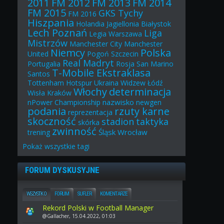
2011
FM 2012
FM 2013
FM 2014
FM 2015
GKS Tychy
FM 2016
Hiszpania
Holandia
Jagiellonia Białystok
Lech Poznań
Liga
Legia Warszawa
Mistrzów
Manchester City
Manchester
Niemcy
Polska
United
Pogoń Szczecin
Real Madryt
Portugalia
Rosja
San Marino
T-Mobile Ekstraklasa
Santos
Tottenham Hotspur
Ukraina
Widzew Łódź
Włochy
determinacja
Wisła Kraków
nazwisko
nPower Championship
newgen
podania
rzuty karne
reprezentacja
skoczność
stadion
taktyka
skórka
zwinność
Śląsk Wrocław
trening
Pokaż
wszystkie
tagi
FORUM DYSKUSYJNE
WSZYSTKO
FORUM
SUFLER
KOMENTARZE
Rekord Polski w Football Manager
@Gallacher, 15.04.2022, 01:03