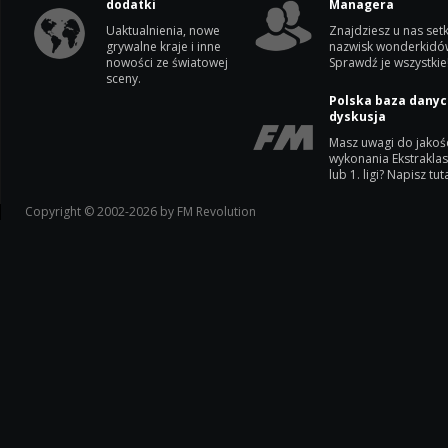
dodatki
Managera
Uaktualnienia, nowe
Znajdziesz u nas setk
grywalne kraje i inne
nazwisk wonderkidó
nowości ze światowej
Sprawdź je wszystkie
sceny.
Polska baza danyc
dyskusja
Masz uwagi do jakoś
wykonania Ekstrakla
lub 1. ligi? Napisz tuta
Copyright © 2002-2026 by FM Revolution