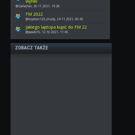
wyniki
@Gallacher, 26.11.2021, 19:36
FM 2022
@krystian125_chudy, 24.11.2021, 00:45
Jakiego laptopa kupić do FM 22
@pawlo15, 12.10.2021, 11:45
ZOBACZ TAKŻE