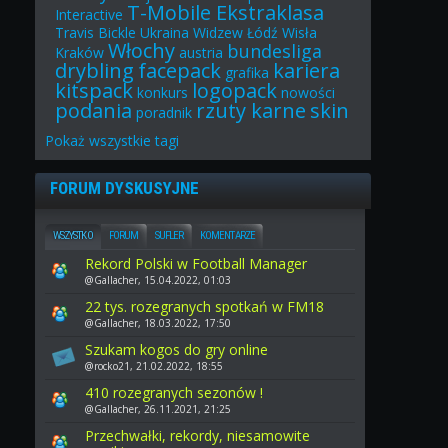
T-Mobile Ekstraklasa
Interactive
Travis Bickle
Ukraina
Widzew Łódź
Wisła
Włochy
bundesliga
Kraków
austria
drybling
facepack
kariera
grafika
kitspack
logopack
konkurs
nowości
podania
rzuty karne
skin
poradnik
Pokaż
wszystkie
tagi
FORUM DYSKUSYJNE
WSZYSTKO
FORUM
SUFLER
KOMENTARZE
Rekord Polski w Football Manager
@Gallacher, 15.04.2022, 01:03
22 tys. rozegranych spotkań w FM18
@Gallacher, 18.03.2022, 17:50
Szukam kogos do gry online
@rocko21, 21.02.2022, 18:55
410 rozegranych sezonów !
@Gallacher, 26.11.2021, 21:25
Przechwałki, rekordy, niesamowite