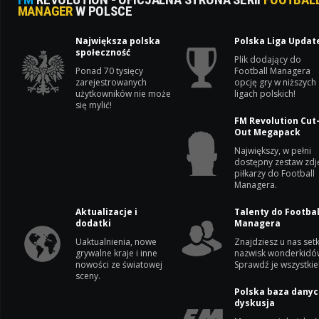
MANAGER
W POLSCE
Największa polska
Polska Liga Updat
społeczność
Plik dodający do
Ponad 70 tysięcy
Football Managera
zarejestrowanych
opcję gry w niższych
użytkowników nie może
ligach polskich!
się mylić!
FM Revolution Cut
Out Megapack
Największy, w pełni
dostępny zestaw zdj
piłkarzy do Football
Managera.
Aktualizacje i
Talenty do Footbal
dodatki
Managera
Uaktualnienia, nowe
Znajdziesz u nas setk
grywalne kraje i inne
nazwisk wonderkidó
nowości ze światowej
Sprawdź je wszystkie
sceny.
Polska baza danyc
dyskusja