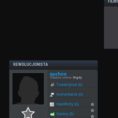
FILM
REWOLUCJONISTA
quchoo
Ostatnio online:
Nigdy
Towarzysze (0)
Komentarze (0)
Manifesty (0)
Kariery (0)