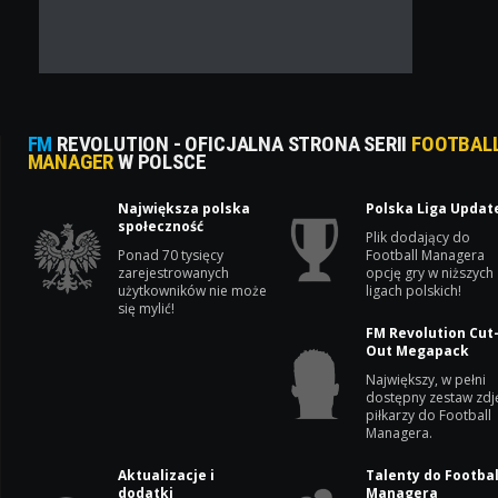
FM
REVOLUTION - OFICJALNA STRONA SERII
FOOTBAL
MANAGER
W POLSCE
Największa polska
Polska Liga Updat
społeczność
Plik dodający do
Ponad 70 tysięcy
Football Managera
zarejestrowanych
opcję gry w niższych
użytkowników nie może
ligach polskich!
się mylić!
FM Revolution Cut
Out Megapack
Największy, w pełni
dostępny zestaw zdj
piłkarzy do Football
Managera.
Aktualizacje i
Talenty do Footbal
dodatki
Managera