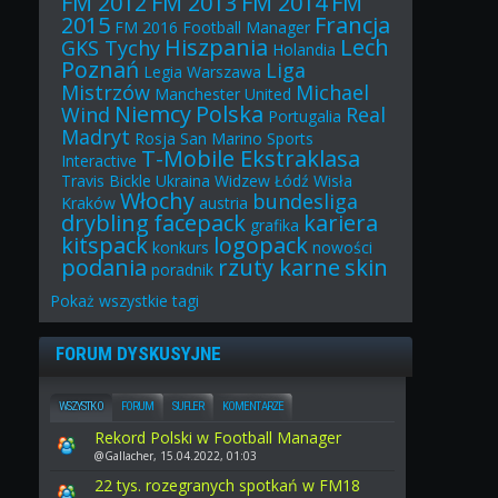
FM 2012
FM 2013
FM 2014
FM
2015
Francja
FM 2016
Football Manager
Hiszpania
Lech
GKS Tychy
Holandia
Poznań
Liga
Legia Warszawa
Mistrzów
Michael
Manchester United
Niemcy
Polska
Wind
Real
Portugalia
Madryt
Rosja
San Marino
Sports
T-Mobile Ekstraklasa
Interactive
Travis Bickle
Ukraina
Widzew Łódź
Wisła
Włochy
bundesliga
Kraków
austria
drybling
facepack
kariera
grafika
kitspack
logopack
konkurs
nowości
podania
rzuty karne
skin
poradnik
Pokaż
wszystkie
tagi
FORUM DYSKUSYJNE
WSZYSTKO
FORUM
SUFLER
KOMENTARZE
Rekord Polski w Football Manager
@Gallacher, 15.04.2022, 01:03
22 tys. rozegranych spotkań w FM18