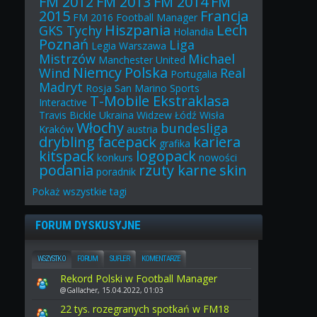
FM 2012
FM 2013
FM 2014
FM
2015
Francja
FM 2016
Football Manager
Hiszpania
Lech
GKS Tychy
Holandia
Poznań
Liga
Legia Warszawa
Mistrzów
Michael
Manchester United
Niemcy
Polska
Wind
Real
Portugalia
Madryt
Rosja
San Marino
Sports
T-Mobile Ekstraklasa
Interactive
Travis Bickle
Ukraina
Widzew Łódź
Wisła
Włochy
bundesliga
Kraków
austria
drybling
facepack
kariera
grafika
kitspack
logopack
konkurs
nowości
podania
rzuty karne
skin
poradnik
Pokaż
wszystkie
tagi
FORUM DYSKUSYJNE
WSZYSTKO
FORUM
SUFLER
KOMENTARZE
Rekord Polski w Football Manager
@Gallacher, 15.04.2022, 01:03
22 tys. rozegranych spotkań w FM18