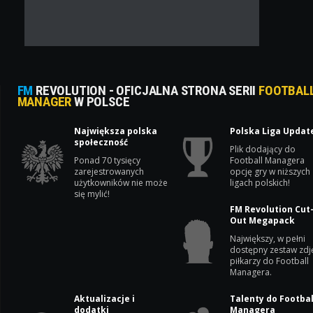
FM
REVOLUTION - OFICJALNA STRONA SERII
FOOTBAL
MANAGER
W POLSCE
Największa polska
Polska Liga Updat
społeczność
Plik dodający do
Ponad 70 tysięcy
Football Managera
zarejestrowanych
opcję gry w niższych
użytkowników nie może
ligach polskich!
się mylić!
FM Revolution Cut
Out Megapack
Największy, w pełni
dostępny zestaw zdj
piłkarzy do Football
Managera.
Aktualizacje i
Talenty do Footbal
dodatki
Managera