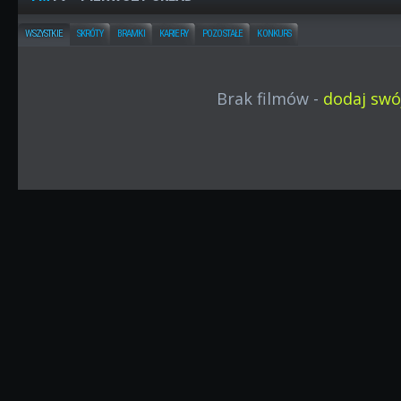
WSZYSTKIE
SKRÓTY
BRAMKI
KARIERY
POZOSTAŁE
KONKURS
Brak filmów -
dodaj swój