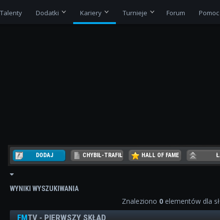
Talenty
Dodatki
Kariery
Turnieje
Forum
Pomoc
DODAJ
CHYBIŁ-TRAFIŁ
HALL OF FAME
Ł
REZER
WYNIKI WYSZUKIWANIA
Znaleziono
0
elementów dla s
FM
TV - PIERWSZY SKŁAD