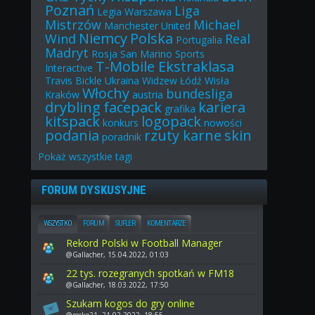
Poznań
Liga
Legia Warszawa
Mistrzów
Michael
Manchester United
Niemcy
Polska
Wind
Real
Portugalia
Madryt
Rosja
San Marino
Sports
T-Mobile Ekstraklasa
Interactive
Travis Bickle
Ukraina
Widzew Łódź
Wisła
Włochy
bundesliga
Kraków
austria
drybling
facepack
kariera
grafika
kitspack
logopack
konkurs
nowości
podania
rzuty karne
skin
poradnik
Pokaż
wszystkie
tagi
FORUM DYSKUSYJNE
WSZYSTKO
FORUM
SUFLER
KOMENTARZE
Rekord Polski w Football Manager
@Gallacher, 15.04.2022, 01:03
22 tys. rozegranych spotkań w FM18
@Gallacher, 18.03.2022, 17:50
Szukam kogos do gry online
@rocko21, 21.02.2022, 18:55