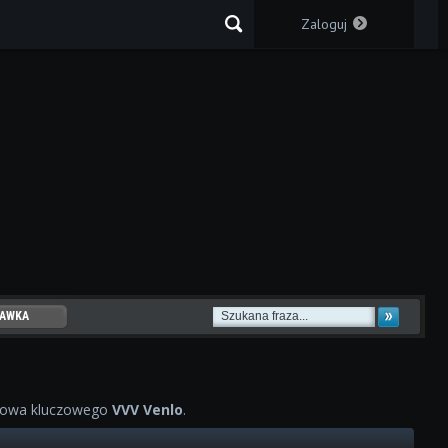
Zaloguj
AWKA
WOWYCH
łowa kluczowego
VVV Venlo
.