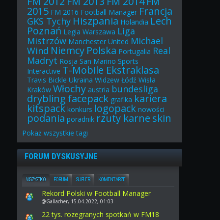
FM 2012
FM 2013
FM 2014
FM
2015
Francja
FM 2016
Football Manager
Hiszpania
Lech
GKS Tychy
Holandia
Poznań
Liga
Legia Warszawa
Mistrzów
Michael
Manchester United
Niemcy
Polska
Wind
Real
Portugalia
Madryt
Rosja
San Marino
Sports
T-Mobile Ekstraklasa
Interactive
Travis Bickle
Ukraina
Widzew Łódź
Wisła
Włochy
bundesliga
Kraków
austria
drybling
facepack
kariera
grafika
kitspack
logopack
konkurs
nowości
podania
rzuty karne
skin
poradnik
Pokaż
wszystkie
tagi
FORUM DYSKUSYJNE
WSZYSTKO
FORUM
SUFLER
KOMENTARZE
Rekord Polski w Football Manager
@Gallacher, 15.04.2022, 01:03
22 tys. rozegranych spotkań w FM18