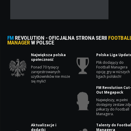
FM
REVOLUTION - OFICJALNA STRONA SERII
FOOTBAL
MANAGER
W POLSCE
Największa polska
Polska Liga Updat
społeczność
Plik dodający do
Ponad 70 tysięcy
Football Managera
zarejestrowanych
opcję gry w niższych
użytkowników nie może
ligach polskich!
się mylić!
FM Revolution Cut
Out Megapack
Największy, w pełni
dostępny zestaw zdj
piłkarzy do Football
Managera.
Aktualizacje i
Talenty do Footbal
dodatki
Managera